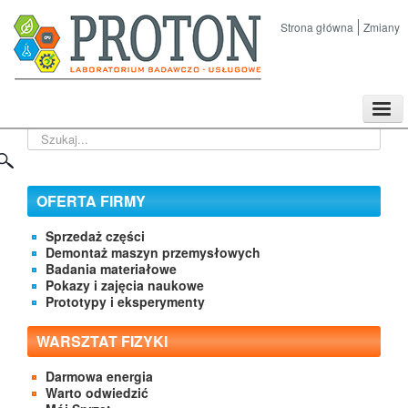
Strona główna
Zmiany
TPL
Szukaj...
Sklep
Nasze imprezy naukowe
Kontakt
OFERTA FIRMY
O Firmie
Sprzedaż części
Demontaż maszyn przemysłowych
Badania materiałowe
Pokazy i zajęcia naukowe
Prototypy i eksperymenty
WARSZTAT FIZYKI
Darmowa energia
Warto odwiedzić