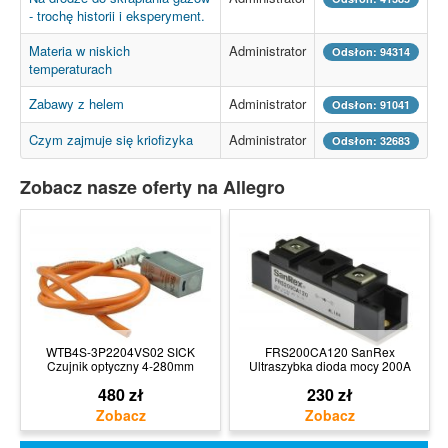
- trochę historii i eksperyment.
Materia w niskich
Administrator
Odsłon: 94314
temperaturach
Zabawy z helem
Administrator
Odsłon: 91041
Czym zajmuje się kriofizyka
Administrator
Odsłon: 32683
Zobacz nasze oferty na Allegro
WTB4S-3P2204VS02 SICK
FRS200CA120 SanRex
Czujnik optyczny 4-280mm
Ultraszybka dioda mocy 200A
480 zł
230 zł