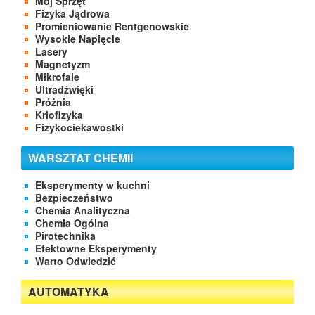
Mój Sprzęt
Fizyka Jądrowa
Promieniowanie Rentgenowskie
Wysokie Napięcie
Lasery
Magnetyzm
Mikrofale
Ultradźwięki
Próżnia
Kriofizyka
Fizykociekawostki
WARSZTAT CHEMII
Eksperymenty w kuchni
Bezpieczeństwo
Chemia Analityczna
Chemia Ogólna
Pirotechnika
Efektowne Eksperymenty
Warto Odwiedzić
AUTOMATYKA