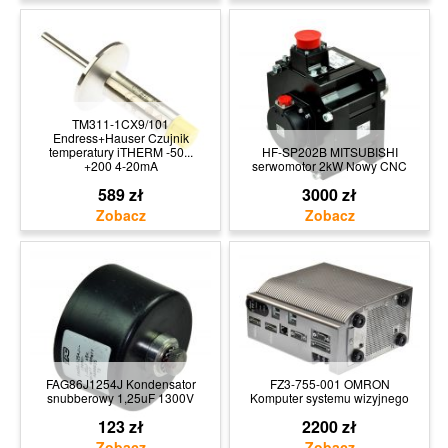
TM311-1CX9/101
Endress+Hauser Czujnik
temperatury iTHERM -50...
HF-SP202B MITSUBISHI
+200 4-20mA
serwomotor 2kW Nowy CNC
589 zł
3000 zł
FAG86J1254J Kondensator
FZ3-755-001 OMRON
snubberowy 1,25uF 1300V
Komputer systemu wizyjnego
123 zł
2200 zł