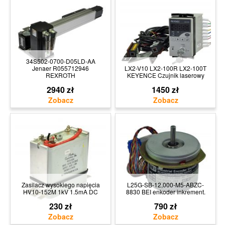
34S502-0700-D05LD-AA
Jenaer R055712946
LX2-V10 LX2-100R LX2-100T
REXROTH
KEYENCE Czujnik laserowy
2940 zł
1450 zł
Zasilacz wysokiego napięcia
L25G-SB-12,000-M5-ABZC-
HV10-152M 1kV 1.5mA DC
8830 BEI enkoder inkrement.
230 zł
790 zł