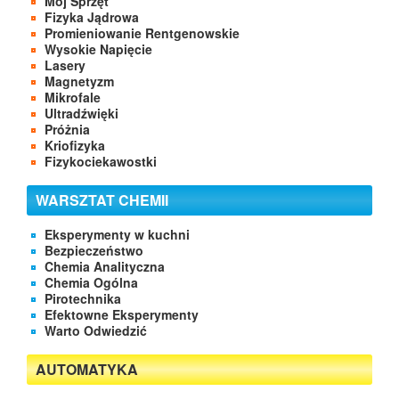
Mój Sprzęt
Fizyka Jądrowa
Promieniowanie Rentgenowskie
Wysokie Napięcie
Lasery
Magnetyzm
Mikrofale
Ultradźwięki
Próżnia
Kriofizyka
Fizykociekawostki
WARSZTAT CHEMII
Eksperymenty w kuchni
Bezpieczeństwo
Chemia Analityczna
Chemia Ogólna
Pirotechnika
Efektowne Eksperymenty
Warto Odwiedzić
AUTOMATYKA