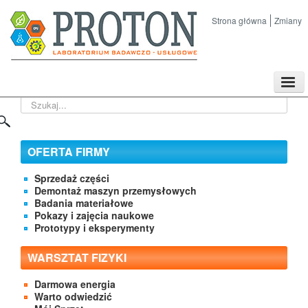
Strona główna
Zmiany
TPL
Szukaj...
Sklep
Nasze imprezy naukowe
Kontakt
OFERTA FIRMY
O Firmie
Sprzedaż części
Demontaż maszyn przemysłowych
Badania materiałowe
Pokazy i zajęcia naukowe
Prototypy i eksperymenty
WARSZTAT FIZYKI
Darmowa energia
Warto odwiedzić