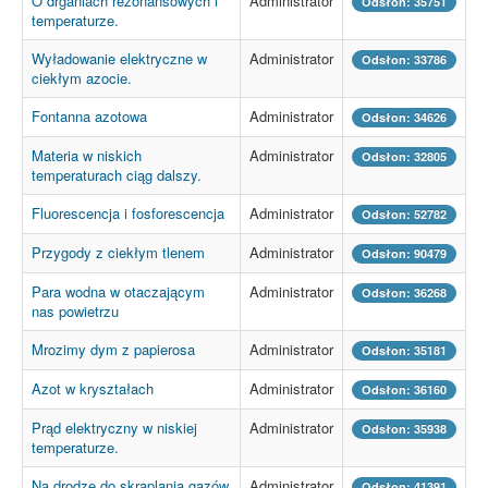
O drganiach rezonansowych i
Administrator
Odsłon: 35751
temperaturze.
Wyładowanie elektryczne w
Administrator
Odsłon: 33786
ciekłym azocie.
Fontanna azotowa
Administrator
Odsłon: 34626
Materia w niskich
Administrator
Odsłon: 32805
temperaturach ciąg dalszy.
Fluorescencja i fosforescencja
Administrator
Odsłon: 52782
Przygody z ciekłym tlenem
Administrator
Odsłon: 90479
Para wodna w otaczającym
Administrator
Odsłon: 36268
nas powietrzu
Mrozimy dym z papierosa
Administrator
Odsłon: 35181
Azot w kryształach
Administrator
Odsłon: 36160
Prąd elektryczny w niskiej
Administrator
Odsłon: 35938
temperaturze.
Na drodze do skraplania gazów
Administrator
Odsłon: 41391