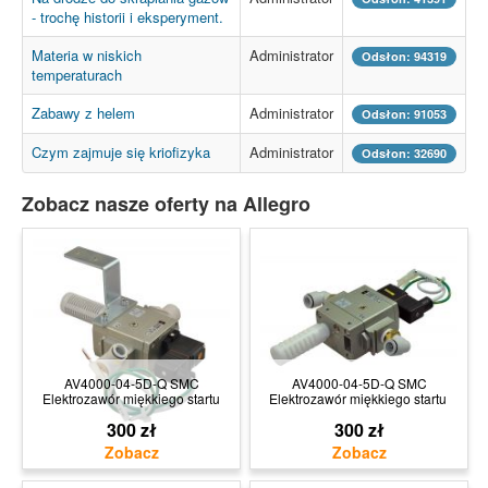
- trochę historii i eksperyment.
Materia w niskich
Administrator
Odsłon: 94319
temperaturach
Zabawy z helem
Administrator
Odsłon: 91053
Czym zajmuje się kriofizyka
Administrator
Odsłon: 32690
Zobacz nasze oferty na Allegro
AV4000-04-5D-Q SMC
AV4000-04-5D-Q SMC
Elektrozawór miękkiego startu
Elektrozawór miękkiego startu
300 zł
300 zł