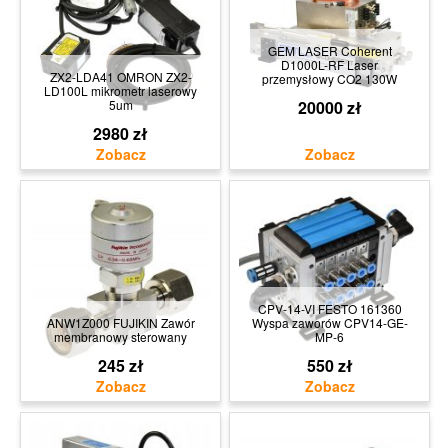
GEM LASER Coherent
D1000L-RF Laser
ZX2-LDA41 OMRON ZX2-
przemysłowy CO2 130W
LD100L mikrometr laserowy
5um
20000 zł
2980 zł
CPV-14-VI FESTO 161360
ANW1Z000 FUJIKIN Zawór
Wyspa zaworów CPV14-GE-
membranowy sterowany
MP-6
245 zł
550 zł