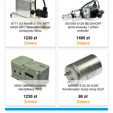
8711 3,0 Nl/min 0-10V WITT
AS1050-0120 BECKHOFF
GASS MFC Masowy kontroler
silnik krokowy 1,20Nm
przepływu tlenu
enkoder
1230 zł
1480 zł
V600 OMRON kontroler
MSR25-Z-22-30 ICAR
identyfikacji RFID
Kondensator dużej mocy 22uF
1230 zł
86 zł