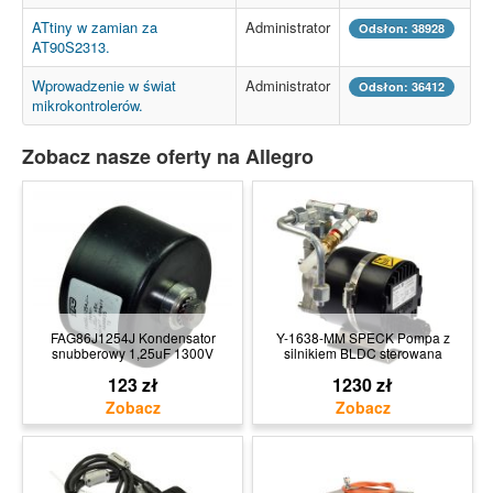
ATtiny w zamian za
Administrator
Odsłon: 38928
AT90S2313.
Wprowadzenie w świat
Administrator
Odsłon: 36412
mikrokontrolerów.
Zobacz nasze oferty na Allegro
FAG86J1254J Kondensator
Y-1638-MM SPECK Pompa z
snubberowy 1,25uF 1300V
silnikiem BLDC sterowana
123 zł
1230 zł