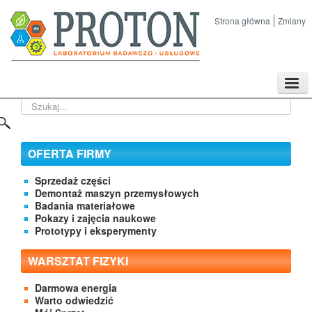
Strona główna
Zmiany
TPL
Szukaj...
Sklep
Nasze imprezy naukowe
Kontakt
OFERTA FIRMY
O Firmie
Sprzedaż części
Demontaż maszyn przemysłowych
Badania materiałowe
Pokazy i zajęcia naukowe
Prototypy i eksperymenty
WARSZTAT FIZYKI
Darmowa energia
Warto odwiedzić