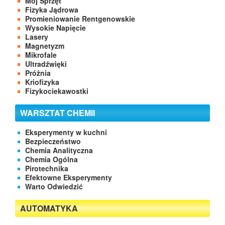
Mój Sprzęt
Fizyka Jądrowa
Promieniowanie Rentgenowskie
Wysokie Napięcie
Lasery
Magnetyzm
Mikrofale
Ultradźwięki
Próżnia
Kriofizyka
Fizykociekawostki
WARSZTAT CHEMII
Eksperymenty w kuchni
Bezpieczeństwo
Chemia Analityczna
Chemia Ogólna
Pirotechnika
Efektowne Eksperymenty
Warto Odwiedzić
AUTOMATYKA