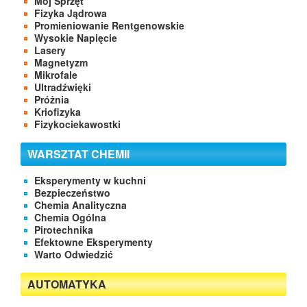
Mój Sprzęt
Fizyka Jądrowa
Promieniowanie Rentgenowskie
Wysokie Napięcie
Lasery
Magnetyzm
Mikrofale
Ultradźwięki
Próżnia
Kriofizyka
Fizykociekawostki
WARSZTAT CHEMII
Eksperymenty w kuchni
Bezpieczeństwo
Chemia Analityczna
Chemia Ogólna
Pirotechnika
Efektowne Eksperymenty
Warto Odwiedzić
AUTOMATYKA