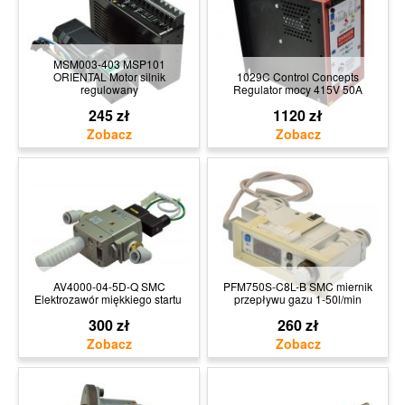
MSM003-403 MSP101
ORIENTAL Motor silnik
1029C Control Concepts
regulowany
Regulator mocy 415V 50A
245 zł
1120 zł
AV4000-04-5D-Q SMC
PFM750S-C8L-B SMC miernik
Elektrozawór miękkiego startu
przepływu gazu 1-50l/min
300 zł
260 zł