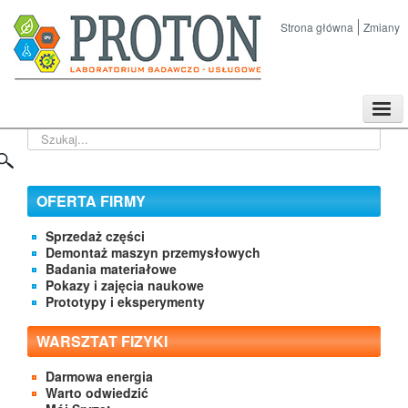
Strona główna
Zmiany
TPL
Szukaj...
Sklep
Nasze imprezy naukowe
Kontakt
OFERTA FIRMY
O Firmie
Sprzedaż części
Demontaż maszyn przemysłowych
Badania materiałowe
Pokazy i zajęcia naukowe
Prototypy i eksperymenty
WARSZTAT FIZYKI
Darmowa energia
Warto odwiedzić