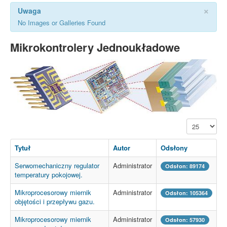
×
Uwaga
No Images or Galleries Found
Mikrokontrolery Jednoukładowe
Pokaż #
Tytuł
Autor
Odsłony
Serwomechaniczny regulator
Administrator
Odsłon: 89174
temperatury pokojowej.
Mikroprocesorowy miernik
Administrator
Odsłon: 105364
objętości i przepływu gazu.
Mikroprocesorowy miernik
Administrator
Odsłon: 57930