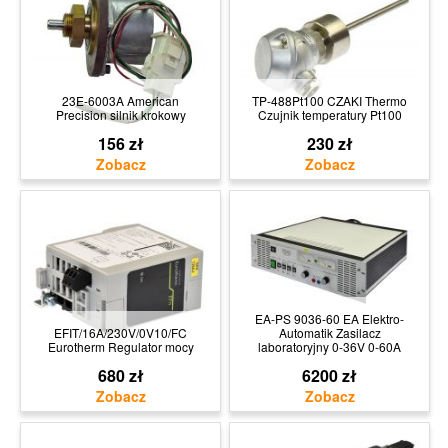
23E-6003A American
TP-488Pt100 CZAKI Thermo
Precision silnik krokowy
Czujnik temperatury Pt100
156 zł
230 zł
EA-PS 9036-60 EA Elektro-
EFIT/16A/230V/0V10/FC
Automatik Zasilacz
Eurotherm Regulator mocy
laboratoryjny 0-36V 0-60A
680 zł
6200 zł