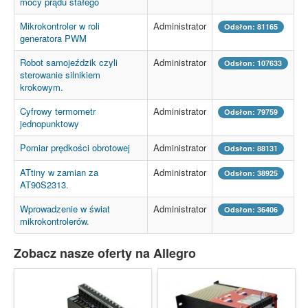
mocy prądu stałego
Mikrokontroler w roli
Administrator
Odsłon: 81165
generatora PWM
Robot samojeździk czyli
Administrator
Odsłon: 107633
sterowanie silnikiem
krokowym.
Cyfrowy termometr
Administrator
Odsłon: 79759
jednopunktowy
Pomiar prędkości obrotowej
Administrator
Odsłon: 88131
ATtiny w zamian za
Administrator
Odsłon: 38925
AT90S2313.
Wprowadzenie w świat
Administrator
Odsłon: 36406
mikrokontrolerów.
Zobacz nasze oferty na Allegro