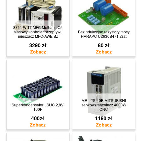
8711 WITT MFC Methan i O2
Masowy kontroler przepływu
Bezindukcyjne rezystory mocy
mieszacz MFC-AWE BZ
HVRAPC U2630B471 2szt
3290 zł
80 zł
MR-J2S-40B MITSUBISHI
Superkondensator LSUC 2,8V
serwowzmacniacz 4000W
100F
CNC
400zł
1180 zł