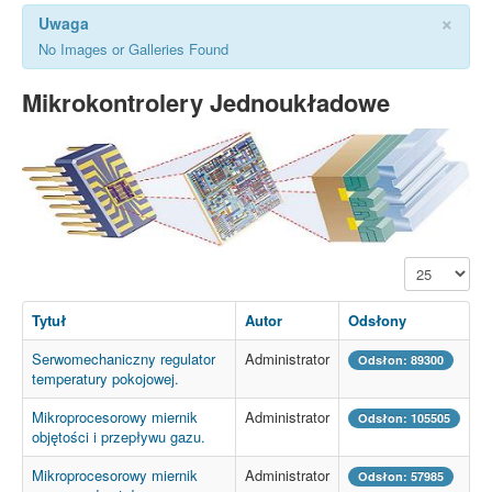
×
Uwaga
No Images or Galleries Found
Mikrokontrolery Jednoukładowe
Pokaż #
Tytuł
Autor
Odsłony
Serwomechaniczny regulator
Administrator
Odsłon: 89300
temperatury pokojowej.
Mikroprocesorowy miernik
Administrator
Odsłon: 105505
objętości i przepływu gazu.
Mikroprocesorowy miernik
Administrator
Odsłon: 57985