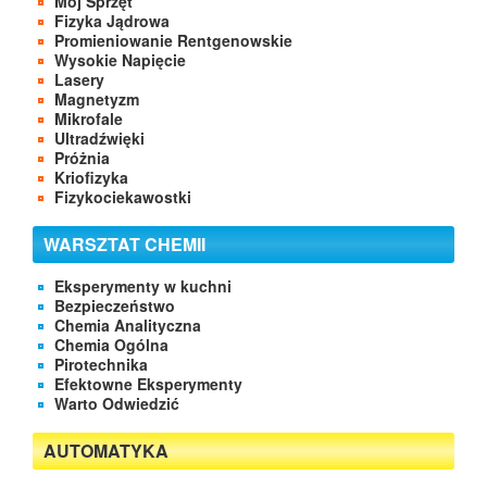
Mój Sprzęt
Fizyka Jądrowa
Promieniowanie Rentgenowskie
Wysokie Napięcie
Lasery
Magnetyzm
Mikrofale
Ultradźwięki
Próżnia
Kriofizyka
Fizykociekawostki
WARSZTAT CHEMII
Eksperymenty w kuchni
Bezpieczeństwo
Chemia Analityczna
Chemia Ogólna
Pirotechnika
Efektowne Eksperymenty
Warto Odwiedzić
AUTOMATYKA