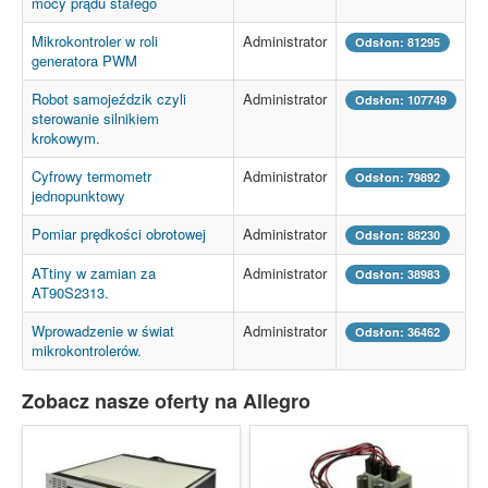
mocy prądu stałego
Mikrokontroler w roli
Administrator
Odsłon: 81295
generatora PWM
Robot samojeździk czyli
Administrator
Odsłon: 107749
sterowanie silnikiem
krokowym.
Cyfrowy termometr
Administrator
Odsłon: 79892
jednopunktowy
Pomiar prędkości obrotowej
Administrator
Odsłon: 88230
ATtiny w zamian za
Administrator
Odsłon: 38983
AT90S2313.
Wprowadzenie w świat
Administrator
Odsłon: 36462
mikrokontrolerów.
Zobacz nasze oferty na Allegro