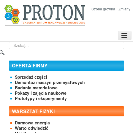
Strona główna
Zmiany
TPL
Szukaj...
Sklep
Nasze imprezy naukowe
Kontakt
OFERTA FIRMY
O Firmie
Sprzedaż części
Demontaż maszyn przemysłowych
Badania materiałowe
Pokazy i zajęcia naukowe
Prototypy i eksperymenty
WARSZTAT FIZYKI
Darmowa energia
Warto odwiedzić