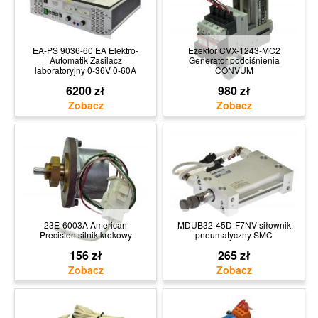
EA-PS 9036-60 EA Elektro-
Eżektor CVX-1243-MC2
Automatik Zasilacz
Generator podciśnienia
laboratoryjny 0-36V 0-60A
CONVUM
6200 zł
980 zł
23E-6003A American
MDUB32-45D-F7NV siłownik
Precision silnik krokowy
pneumatyczny SMC
156 zł
265 zł