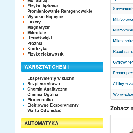
Mój Sprzęt
Fizyka Jądrowa
Serwomecha
Promieniowanie Rentgenowskie
Wysokie Napięcie
Mikroproces
Lasery
Magnetyzm
Mikroproce
Mikrofale
Ultradźwięki
Mikrokontro
Próżnia
Kriofizyka
Robot samo
Fizykociekawostki
Cyfrowy te
WARSZTAT CHEMII
Pomiar prę
Eksperymenty w kuchni
Bezpieczeństwo
ATtiny w z
Chemia Analityczna
Chemia Ogólna
Wprowadzen
Pirotechnika
Efektowne Eksperymenty
Zobacz n
Warto Odwiedzić
AUTOMATYKA