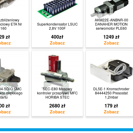
 zbliżeniowy
AKM22E-ANBNR-00
ciowy ETA Nr
Superkondensator LSUC
DANAHER MOTION
160
2,8V 100F
serwomotor PLE60
29 zł
400zł
1249 zł
04-5D-Q SMC
SEC-E80 Masowy
DL5E-1 Kromschroder
wór miękkiego
kontroler przepływu MFC
84444250 Presostat
startu
HORIBA STEC
1,2mbar
00 zł
2680 zł
179 zł