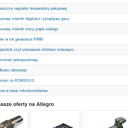
niczny regulator temperatury pokojowej.
orowy miernik objętości i przepływu gazu.
sorowy miernik mocy prądu stałego
ler w roli generatora PWM
jeździk czyli sterowanie silnikiem krokowym.
rmometr jednopunktowy
dkości obrotowej
amian za AT90S2313.
ie w świat mikrokontrolerów.
asze oferty na Allegro