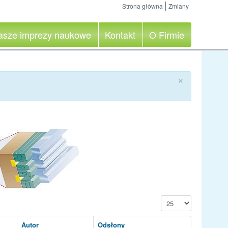
Strona główna
Zmiany
asze imprezy naukowe
Kontakt
O Firmie
×
Pokaż #
Autor
Odsłony