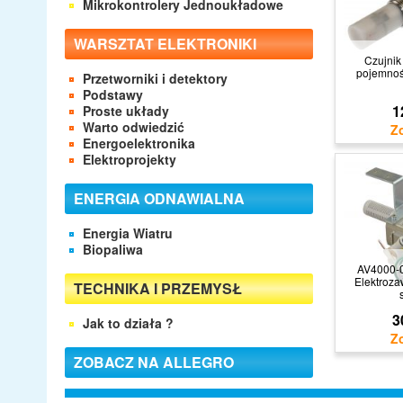
Mikrokontrolery Jednoukładowe
WARSZTAT ELEKTRONIKI
Czujnik
pojemnoś
Przetworniki i detektory
Podstawy
1
Proste układy
Warto odwiedzić
Energoelektronika
Elektroprojekty
ENERGIA ODNAWIALNA
Energia Wiatru
Biopaliwa
AV4000-
Elektroza
TECHNIKA I PRZEMYSŁ
3
Jak to działa ?
ZOBACZ NA ALLEGRO