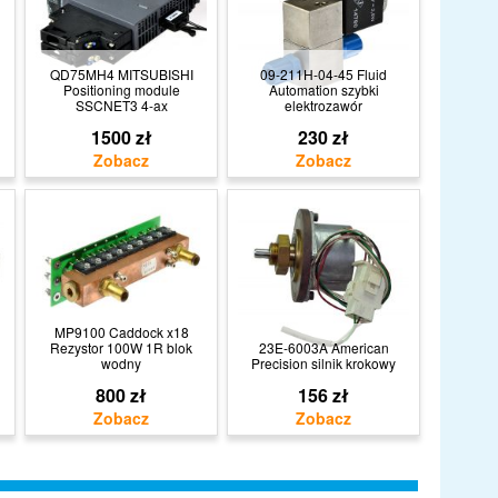
QD75MH4 MITSUBISHI
09-211H-04-45 Fluid
Positioning module
Automation szybki
SSCNET3 4-ax
elektrozawór
1500 zł
230 zł
MP9100 Caddock x18
Rezystor 100W 1R blok
23E-6003A American
wodny
Precision silnik krokowy
800 zł
156 zł