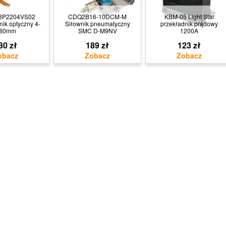
3P2204VS02
CDQ2B16-10DCM-M
KBM-05 Light Star
ik optyczny 4-
Siłownik pneumatyczny
przekładnik prądowy
80mm
SMC D-M9NV
1200A
80 zł
189 zł
123 zł