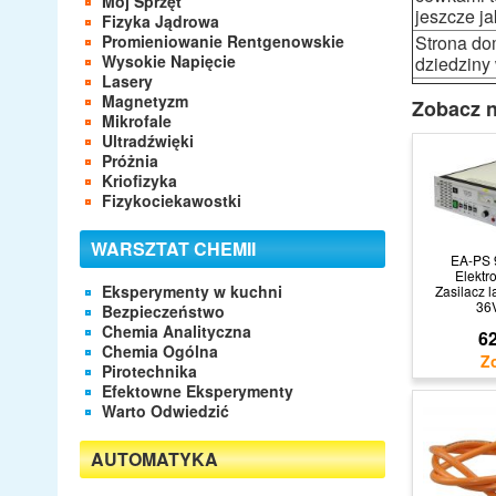
Mój Sprzęt
jeszcze j
Fizyka Jądrowa
Promieniowanie Rentgenowskie
Strona do
Wysokie Napięcie
dziedziny 
Lasery
Magnetyzm
Zobacz n
Mikrofale
Ultradźwięki
Próżnia
Kriofizyka
Fizykociekawostki
WARSZTAT CHEMII
EA-PS 
Elektr
Eksperymenty w kuchni
Zasilacz l
36
Bezpieczeństwo
Chemia Analityczna
62
Chemia Ogólna
Pirotechnika
Efektowne Eksperymenty
Warto Odwiedzić
AUTOMATYKA