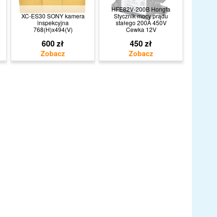
HFE82V-200B Hongfa
XC-ES30 SONY kamera
Stycznik mocy prądu
inspekcyjna
stałego 200A 450V
768(H)x494(V)
Cewka 12V
600 zł
450 zł