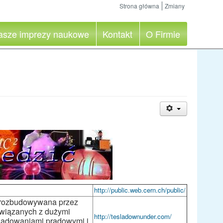
Strona główna
Zmiany
asze imprezy naukowe
Kontakt
O Firmie
http://public.web.cern.ch/public/
o rozbudowywana przez
związanych z dużymi
http://tesladownunder.com/
yładowaniami prądowymi i