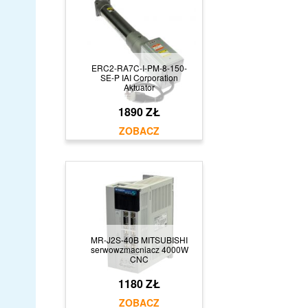
ERC2-RA7C-I-PM-8-150-
SE-P IAI Corporation
Aktuator
1890 ZŁ
MR-J2S-40B MITSUBISHI
serwowzmacniacz 4000W
CNC
1180 ZŁ