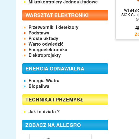
Mikrokontrolery Jednoukładowe
WTB4S-
WARSZTAT ELEKTRONIKI
SICK Czujn
2
Przetworniki i detektory
4
Podstawy
Proste układy
Warto odwiedzić
Energoelektronika
Elektroprojekty
ENERGIA ODNAWIALNA
Energia Wiatru
Biopaliwa
TECHNIKA I PRZEMYSŁ
Jak to działa ?
ZOBACZ NA ALLEGRO