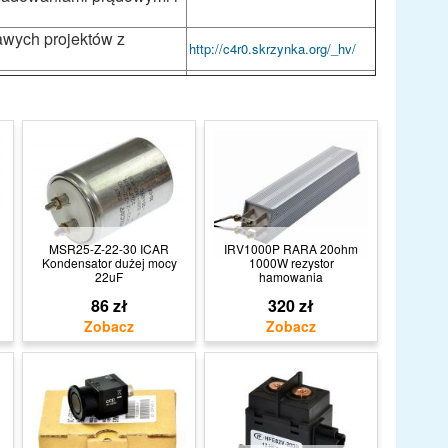
awych projektów z
http://c4r0.skrzynka.org/_hv/
MSR25-Z-22-30 ICAR
IRV1000P RARA 20ohm
Kondensator dużej mocy
1000W rezystor
22uF
hamowania
86 zł
320 zł