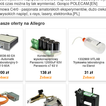
akiś czas można by tak wymieniać. Gorąco POLECAM.[EN]
mowa C4r0 - pasjonata amatorskich eksperymentów, dużo ciek
wysokich napięć, x-rays, lasery, elektronika.[PL]
asze oferty na Allegro
9036-60 EA
Kondensator
o-Automatik
wysokonapięciowy
1332869 VITLAB
aboratoryjny 0-
Panasonic 12000uF 63V
Tryskawka laboratoryjna
V 0-60A
Panasonic x7 63 V
na Etanol
00 zł
138 zł
31 zł