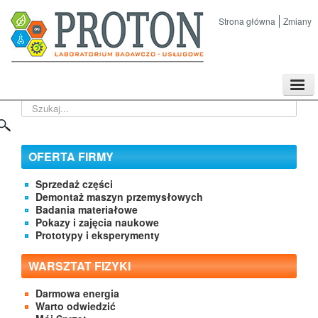
Strona główna
Zmiany
TPL
Szukaj...
Sklep
Nasze imprezy naukowe
Kontakt
OFERTA FIRMY
O Firmie
Sprzedaż części
Demontaż maszyn przemysłowych
Badania materiałowe
Pokazy i zajęcia naukowe
Prototypy i eksperymenty
WARSZTAT FIZYKI
Darmowa energia
Warto odwiedzić