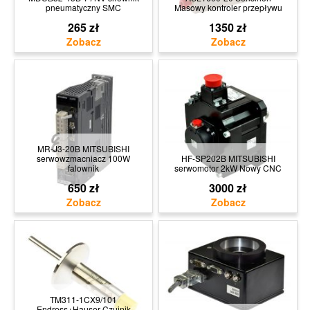
pneumatyczny SMC
Masowy kontroler przepływu
265 zł
1350 zł
MR-J3-20B MITSUBISHI
serwowzmacniacz 100W
HF-SP202B MITSUBISHI
falownik
serwomotor 2kW Nowy CNC
650 zł
3000 zł
TM311-1CX9/101
Endress+Hauser Czujnik