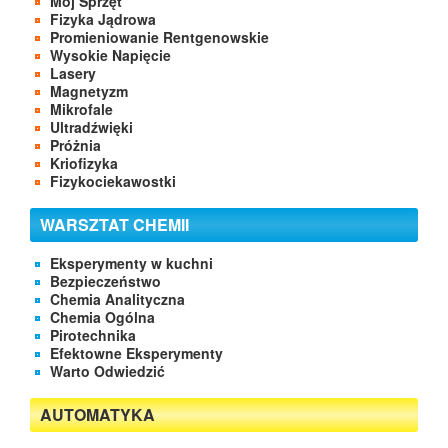
Mój Sprzęt
Fizyka Jądrowa
Promieniowanie Rentgenowskie
Wysokie Napięcie
Lasery
Magnetyzm
Mikrofale
Ultradźwięki
Próżnia
Kriofizyka
Fizykociekawostki
WARSZTAT CHEMII
Eksperymenty w kuchni
Bezpieczeństwo
Chemia Analityczna
Chemia Ogólna
Pirotechnika
Efektowne Eksperymenty
Warto Odwiedzić
AUTOMATYKA