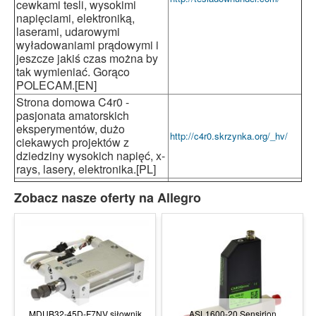
cewkami tesli, wysokimi
napięciami, elektroniką,
laserami, udarowymi
wyładowaniami prądowymi i
jeszcze jakiś czas można by
tak wymieniać. Gorąco
POLECAM.[EN]
Strona domowa C4r0 -
pasjonata amatorskich
eksperymentów, dużo
http://c4r0.skrzynka.org/_hv/
ciekawych projektów z
dziedziny wysokich napięć, x-
rays, lasery, elektronika.[PL]
Zobacz nasze oferty na Allegro
MDUB32-45D-F7NV siłownik
ASL1600-20 Sensirion