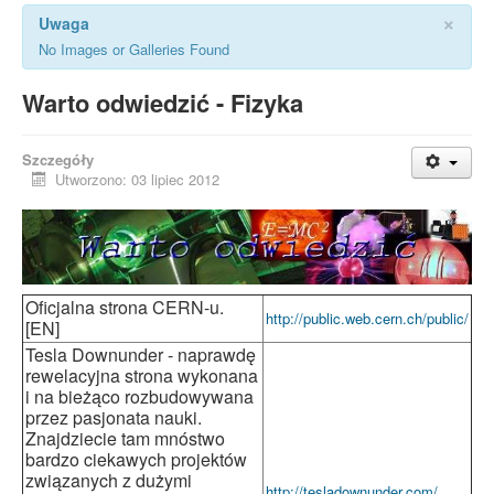
×
Uwaga
No Images or Galleries Found
Warto odwiedzić - Fizyka
Szczegóły
Utworzono: 03 lipiec 2012
Oficjalna strona CERN-u.
http://public.web.cern.ch/public/
[EN]
Tesla Downunder - naprawdę
rewelacyjna strona wykonana
i na bieżąco rozbudowywana
przez pasjonata nauki.
Znajdziecie tam mnóstwo
bardzo ciekawych projektów
związanych z dużymi
http://tesladownunder.com/