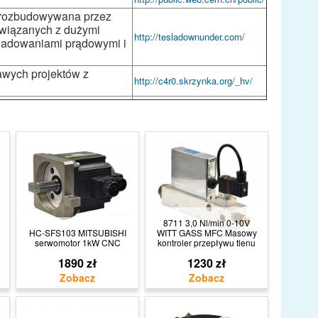
o rozbudowywana przez
związanych z dużymi
http://tesladownunder.com/
yładowaniami prądowymi i
awych projektów z
http://c4r0.skrzynka.org/_hv/
8711 3,0 Nl/min 0-10V
HC-SFS103 MITSUBISHI
WITT GASS MFC Masowy
serwomotor 1kW CNC
kontroler przepływu tlenu
1890 zł
1230 zł