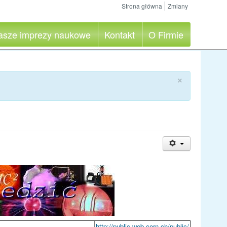
Strona główna
Zmiany
asze imprezy naukowe
Kontakt
O Firmie
×
http://public.web.cern.ch/public/