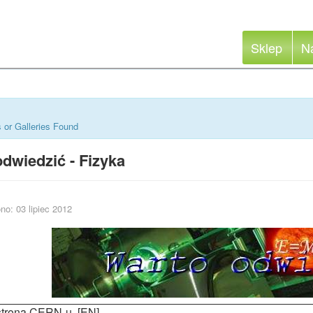
Sklep
N
 or Galleries Found
dwiedzić - Fizyka
no: 03 lipiec 2012
 strona CERN-u. [EN]