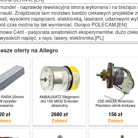
nunder - naprawdę rewelacyjna strona wykonana i na bieżąc
 nauki. Znajdziecie tam mnóstwo bardzo ciekawych projektów 
esli, wysokimi napięciami, elektroniką, laserami, udarowymi w
akiś czas można by tak wymieniać. Gorąco POLECAM.[EN]
mowa C4r0 - pasjonata amatorskich eksperymentów, dużo ciek
wysokich napięć, x-rays, lasery, elektronika.[PL]
asze oferty na Allegro
P RARA 20ohm
ANBAUSATZ Stegmann
 rezystor
AG 100 MSSI Enkoder
23E-6003A American
mowania
absolutny
Precision silnik krokowy
20 zł
2680 zł
156 zł