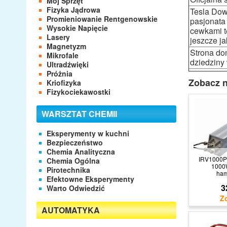
Mój Sprzęt
Fizyka Jądrowa
Tesla Dow
Promieniowanie Rentgenowskie
pasjonata
Wysokie Napięcie
cewkami t
Lasery
jeszcze j
Magnetyzm
Strona do
Mikrofale
dziedziny 
Ultradźwięki
Próżnia
Zobacz n
Kriofizyka
Fizykociekawostki
WARSZTAT CHEMII
Eksperymenty w kuchni
Bezpieczeństwo
Chemia Analityczna
IRV1000
Chemia Ogólna
1000W
Pirotechnika
ha
Efektowne Eksperymenty
3
Warto Odwiedzić
AUTOMATYKA