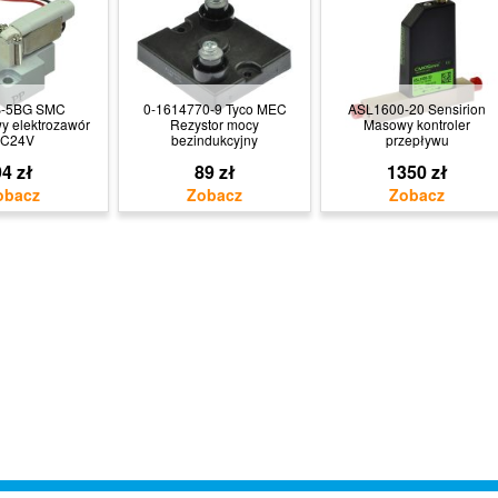
B-5BG SMC
0-1614770-9 Tyco MEC
ASL1600-20 Sensirion
y elektrozawór
Rezystor mocy
Masowy kontroler
C24V
bezindukcyjny
przepływu
4 zł
89 zł
1350 zł