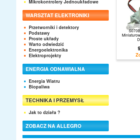
Mikrokontrolery Jednoukładowe
WARSZTAT ELEKTRONIKI
Przetworniki i detektory
S070
Podstawy
Miniaturow
Proste układy
D
Warto odwiedzić
9
Energoelektronika
Elektroprojekty
ENERGIA ODNAWIALNA
Energia Wiatru
Biopaliwa
TECHNIKA I PRZEMYSŁ
Jak to działa ?
ZOBACZ NA ALLEGRO