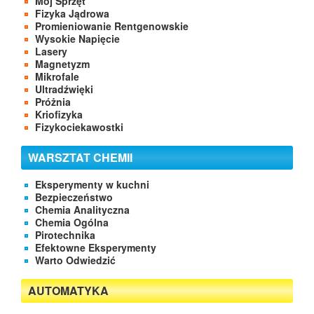
Mój Sprzęt
Fizyka Jądrowa
Promieniowanie Rentgenowskie
Wysokie Napięcie
Lasery
Magnetyzm
Mikrofale
Ultradźwięki
Próżnia
Kriofizyka
Fizykociekawostki
WARSZTAT CHEMII
Eksperymenty w kuchni
Bezpieczeństwo
Chemia Analityczna
Chemia Ogólna
Pirotechnika
Efektowne Eksperymenty
Warto Odwiedzić
AUTOMATYKA