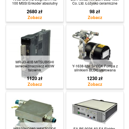
100 MSSI Enkoder absolutny
Co. Ltd. Łożysko ceramiczne
2680 zł
98 zł
MR-J3-40B MITSUBISHI
serwowzmacniacz 400W
Y-1638-MM SPECK Pompa z
falownik
silnikiem BLDC sterowana
1120 zł
1230 zł
W3270NC080 WESTCODE
EA-PS 9036-60 EA Elektro-