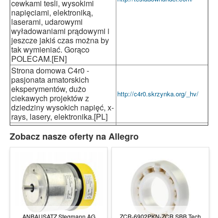
cewkami tesli, wysokimi
napięciami, elektroniką,
laserami, udarowymi
wyładowaniami prądowymi i
jeszcze jakiś czas można by
tak wymieniać. Gorąco
POLECAM.[EN]
Strona domowa C4r0 -
pasjonata amatorskich
eksperymentów, dużo
http://c4r0.skrzynka.org/_hv/
ciekawych projektów z
dziedziny wysokich napięć, x-
rays, lasery, elektronika.[PL]
Zobacz nasze oferty na Allegro
ANBAUSATZ Stegmann AG
ZCR-6902PKN-ZCR SBB Tech