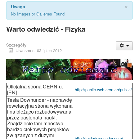
×
Uwaga
No Images or Galleries Found
Warto odwiedzić - Fizyka
Szczegóły
Utworzono: 03 lipiec 2012
Oficjalna strona CERN-u.
http://public.web.cern.ch/public/
[EN]
Tesla Downunder - naprawdę
rewelacyjna strona wykonana
i na bieżąco rozbudowywana
przez pasjonata nauki.
Znajdziecie tam mnóstwo
bardzo ciekawych projektów
związanych z dużymi
http://tesladownunder.com/