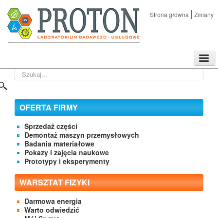
Strona główna
Zmiany
TPL
Szukaj...
Sklep
Nasze imprezy naukowe
Kontakt
OFERTA FIRMY
O Firmie
Sprzedaż części
Demontaż maszyn przemysłowych
Badania materiałowe
Pokazy i zajęcia naukowe
Prototypy i eksperymenty
WARSZTAT FIZYKI
Darmowa energia
Warto odwiedzić