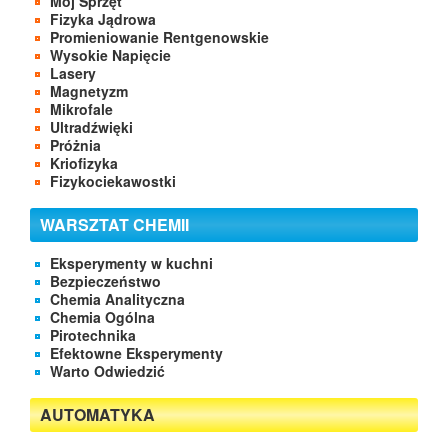
Mój Sprzęt
Fizyka Jądrowa
Promieniowanie Rentgenowskie
Wysokie Napięcie
Lasery
Magnetyzm
Mikrofale
Ultradźwięki
Próżnia
Kriofizyka
Fizykociekawostki
WARSZTAT CHEMII
Eksperymenty w kuchni
Bezpieczeństwo
Chemia Analityczna
Chemia Ogólna
Pirotechnika
Efektowne Eksperymenty
Warto Odwiedzić
AUTOMATYKA