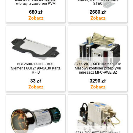
wibracji z zaworem PVM
STEC
680 zł
2680 zł
6GT2600-1AD00-0AX0
8711 WITT MFC Methan i O2
Siemens 6GT2190-0AB0 Karta
Masowy kontroler przepływu
RFID
mieszacz MFC-AWE BZ
33 zł
3290 zł
8711 DP WITT MFC Metan i