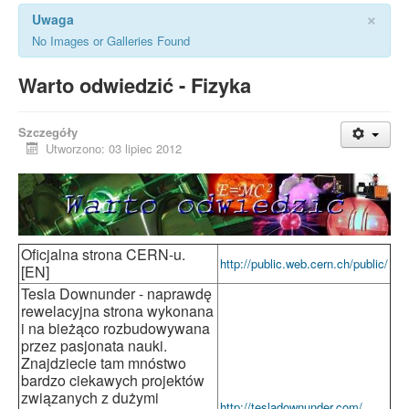
×
Uwaga
No Images or Galleries Found
Warto odwiedzić - Fizyka
Szczegóły
Utworzono: 03 lipiec 2012
Oficjalna strona CERN-u.
http://public.web.cern.ch/public/
[EN]
Tesla Downunder - naprawdę
rewelacyjna strona wykonana
i na bieżąco rozbudowywana
przez pasjonata nauki.
Znajdziecie tam mnóstwo
bardzo ciekawych projektów
związanych z dużymi
http://tesladownunder.com/