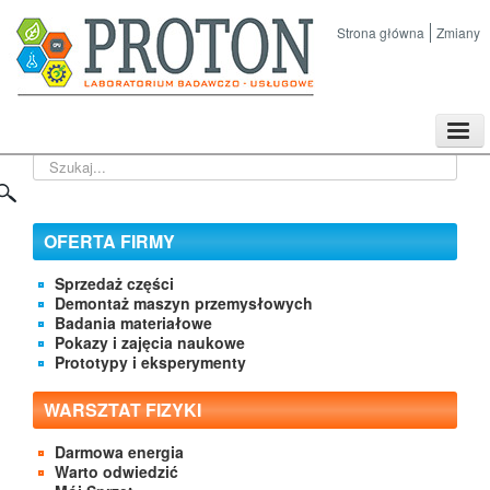
Strona główna
Zmiany
TPL
Szukaj...
Sklep
Nasze imprezy naukowe
Kontakt
OFERTA FIRMY
O Firmie
Sprzedaż części
Demontaż maszyn przemysłowych
Badania materiałowe
Pokazy i zajęcia naukowe
Prototypy i eksperymenty
WARSZTAT FIZYKI
Darmowa energia
Warto odwiedzić