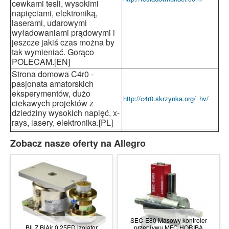
cewkami tesli, wysokimi
napięciami, elektroniką,
laserami, udarowymi
wyładowaniami prądowymi i
jeszcze jakiś czas można by
tak wymieniać. Gorąco
POLECAM.[EN]
Strona domowa C4r0 -
pasjonata amatorskich
eksperymentów, dużo
http://c4r0.skrzynka.org/_hv/
ciekawych projektów z
dziedziny wysokich napięć, x-
rays, lasery, elektronika.[PL]
Zobacz nasze oferty na Allegro
SEC-E80 Masowy kontroler
BILZ BiAir 0,25ED izolator
przepływu MFC HORIBA