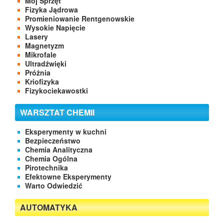
Mój Sprzęt
Fizyka Jądrowa
Promieniowanie Rentgenowskie
Wysokie Napięcie
Lasery
Magnetyzm
Mikrofale
Ultradźwięki
Próżnia
Kriofizyka
Fizykociekawostki
WARSZTAT CHEMII
Eksperymenty w kuchni
Bezpieczeństwo
Chemia Analityczna
Chemia Ogólna
Pirotechnika
Efektowne Eksperymenty
Warto Odwiedzić
AUTOMATYKA