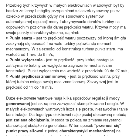
Przebieg tych krzywych w małych elektrowniach wiatrowych był by
bardzo zmienny i mógłby przypominać szlaczek rysowany przez
dziecko w przedszkolu gdyby nie stosowano systemów
automatycznej regulacji mocy i utrzymywania obrotów turbiny na
odpowiednim poziomie dla danej prędkości wiatru. Krzywa mocy ma
swoje punkty charakterystyczne, są nimi:
¤
Punkt startu
- jest to prędkość wiatru począwszy od której śmigła
zaczynają się obracać i na wale turbiny pojawia się moment
mechaniczny. W zależności od konstrukcji turbiny punkt startu ma
wartość od 1 m/s do 5 m/s,
¤
Punkt wyłączenia
- jest to prędkość, przy której następuje
zatrzymanie turbiny ze względu na zagrożenie mechaniczne
konstrukcji. Punkt wyłączenia ma wartość z przedziału 23 do 27 m/s,
¤
Punkt prędkości znamionowej
- jest to prędkość wiatru, przy
której turbina osiąga swoją moc znamionową. Zazwyczaj jest to
prędkość od 11 do 16 m/s.
Duże elektrownie wiatrowe mają kilka sposobów
regulacji mocy
generowanej
jednak są one zazwyczaj skomplikowane i drogie. W
małych elektrowniach wiatrowych liczą się proste, niezawodne i tanie
konstrukcje. Dla tego typu elektrowni najczęściej stosowaną metodą
jest
zmiana obciążenia
. Metoda ta polega na zmianie rezystancji
stanowiącej obciążenie generatora. W ten sposób
"przenosi się"
punkt pracy siłowni
z jednej
charakterystyki mechanicznej
na