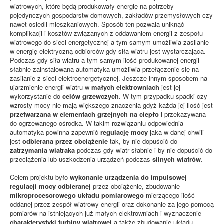
wiatrowych, które będą produkowały energię na potrzeby
pojedynczych gospodarstw domowych, zakładów przemysłowych czy
nawet osiedli mieszkaniowych. Sposób ten pozwala uniknąć
komplikacji i kosztów związanych z oddawaniem energii z zespołu
wiatrowego do sieci energetycznej a tym samym umożliwia zasilanie
w energię elektryczną odbiorców gdy siła wiatru jest wystarczająca.
Podczas gdy siła wiatru a tym samym ilość produkowanej energii
słabnie zainstalowana automatyka umożliwia przełączenie się na
zasilanie z sieci elektroenergetycznej. Jeszcze innym sposobem na
ujarzmienie energii wiatru w
małych elektrowniach
jest jej
wykorzystanie do
celów grzewczych
. W tym przypadku spadki czy
wzrosty mocy nie mają większego znaczenia gdyż każda jej ilość jest
przetwarzana w elementach grzejnych na ciepło
i przekazywana
do ogrzewanego ośrodka. W takim rozwiązaniu odpowiednia
automatyka powinna zapewnić
regulację mocy
jaka w danej chwili
jest
odbierana przez obciążenie
tak, by nie dopuścić do
zatrzymania wiatraka
podczas gdy wiatr słabnie i by nie dopuścić do
przeciążenia lub uszkodzenia urządzeń podczas
silnych wiatrów
.
Celem projektu było
wykonanie urządzenia do impulsowej
regulacji mocy odbieranej
przez obciążenie, zbudowanie
mikroprocesorowego układu pomiarowego
mierzącego ilość
oddanej przez zespół wiatrowy energii oraz dokonanie za jego pomocą
pomiarów na istniejących już małych elektrowniach i wyznaczenie
charakterystyki turbiny wiatrowej
a także zbudowanie układu