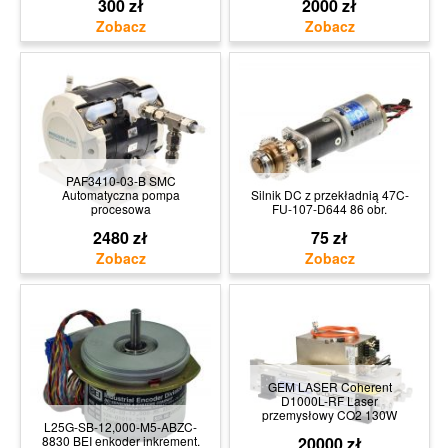
300 zł
2000 zł
PAF3410-03-B SMC
Automatyczna pompa
Silnik DC z przekładnią 47C-
procesowa
FU-107-D644 86 obr.
2480 zł
75 zł
GEM LASER Coherent
D1000L-RF Laser
przemysłowy CO2 130W
L25G-SB-12,000-M5-ABZC-
8830 BEI enkoder inkrement.
20000 zł