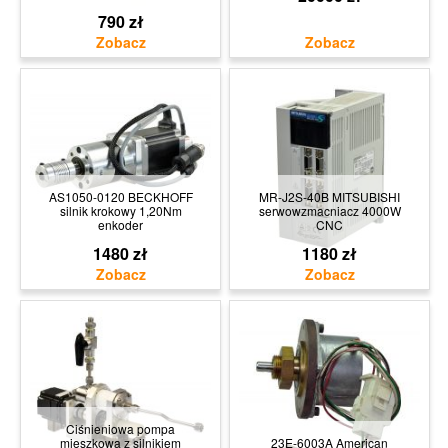
790 zł
AS1050-0120 BECKHOFF
MR-J2S-40B MITSUBISHI
silnik krokowy 1,20Nm
serwowzmacniacz 4000W
enkoder
CNC
1480 zł
1180 zł
Ciśnieniowa pompa
mieszkowa z silnikiem
23E-6003A American