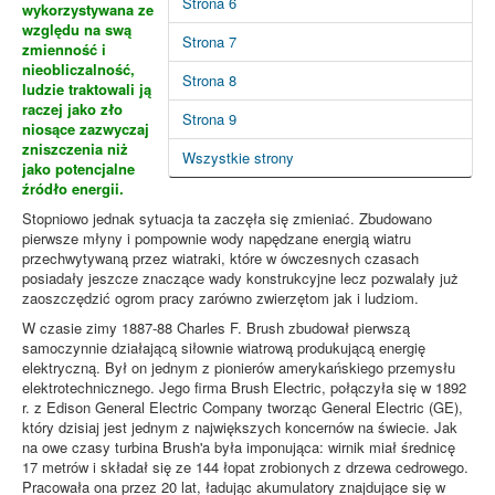
Strona 6
wykorzystywana ze
względu na swą
Strona 7
zmienność i
nieobliczalność,
Strona 8
ludzie traktowali ją
raczej jako zło
Strona 9
niosące zazwyczaj
zniszczenia niż
Wszystkie strony
jako potencjalne
źródło energii.
Stopniowo jednak sytuacja ta zaczęła się zmieniać. Zbudowano
pierwsze młyny i pompownie wody napędzane energią wiatru
przechwytywaną przez wiatraki, które w ówczesnych czasach
posiadały jeszcze znaczące wady konstrukcyjne lecz pozwalały już
zaoszczędzić ogrom pracy zarówno zwierzętom jak i ludziom.
W czasie zimy 1887-88 Charles F. Brush zbudował pierwszą
samoczynnie działającą siłownie wiatrową produkującą energię
elektryczną. Był on jednym z pionierów amerykańskiego przemysłu
elektrotechnicznego. Jego firma Brush Electric, połączyła się w 1892
r. z Edison General Electric Company tworząc General Electric (GE),
który dzisiaj jest jednym z największych koncernów na świecie. Jak
na owe czasy turbina Brush'a była imponująca: wirnik miał średnicę
17 metrów i składał się ze 144 łopat zrobionych z drzewa cedrowego.
Pracowała ona przez 20 lat, ładując akumulatory znajdujące się w