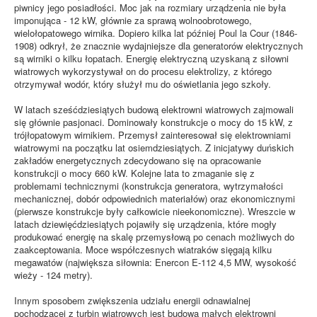
piwnicy jego posiadłości. Moc jak na rozmiary urządzenia nie była
imponująca - 12 kW, głównie za sprawą wolnoobrotowego,
wielołopatowego wirnika. Dopiero kilka lat później Poul la Cour (1846-
1908) odkrył, że znacznie wydajniejsze dla generatorów elektrycznych
są wirniki o kilku łopatach. Energię elektryczną uzyskaną z siłowni
wiatrowych wykorzystywał on do procesu elektrolizy, z którego
otrzymywał wodór, który służył mu do oświetlania jego szkoły.
W latach sześćdziesiątych budową elektrowni wiatrowych zajmowali
się głównie pasjonaci. Dominowały konstrukcje o mocy do 15 kW, z
trójłopatowym wirnikiem. Przemysł zainteresował się elektrowniami
wiatrowymi na początku lat osiemdziesiątych. Z inicjatywy duńskich
zakładów energetycznych zdecydowano się na opracowanie
konstrukcji o mocy 660 kW. Kolejne lata to zmaganie się z
problemami technicznymi (konstrukcja generatora, wytrzymałości
mechanicznej, dobór odpowiednich materiałów) oraz ekonomicznymi
(pierwsze konstrukcje były całkowicie nieekonomiczne). Wreszcie w
latach dziewięćdziesiątych pojawiły się urządzenia, które mogły
produkować energię na skalę przemysłową po cenach możliwych do
zaakceptowania. Moce współczesnych wiatraków sięgają kilku
megawatów (największa siłownia: Enercon E-112 4,5 MW, wysokość
wieży - 124 metry).
Innym sposobem zwiększenia udziału energii odnawialnej
pochodzącej z turbin wiatrowych jest budowa małych elektrowni