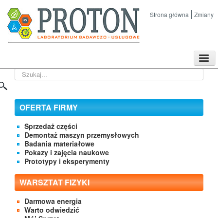
Strona główna
Zmiany
TPL
Szukaj...
Sklep
Nasze imprezy naukowe
Kontakt
OFERTA FIRMY
O Firmie
Sprzedaż części
Demontaż maszyn przemysłowych
Badania materiałowe
Pokazy i zajęcia naukowe
Prototypy i eksperymenty
WARSZTAT FIZYKI
Darmowa energia
Warto odwiedzić