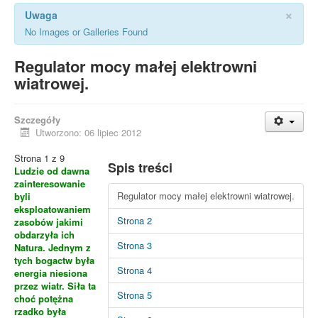
×
Uwaga
No Images or Galleries Found
Regulator mocy małej elektrowni
wiatrowej.
Szczegóły
Utworzono: 06 lipiec 2012
Strona 1 z 9
Spis treści
Ludzie od dawna
zainteresowanie
Regulator mocy małej elektrowni wiatrowej.
byli
eksploatowaniem
Strona 2
zasobów jakimi
obdarzyła ich
Strona 3
Natura. Jednym z
tych bogactw była
Strona 4
energia niesiona
przez wiatr. Siła ta
Strona 5
choć potężna
rzadko była