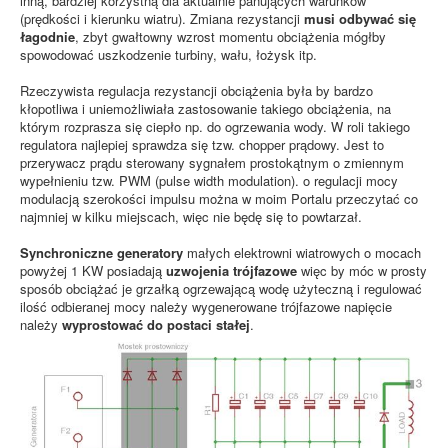
inną, bardziej korzystną dla aktualnie panujących warunków
(prędkości i kierunku wiatru). Zmiana rezystancji
musi odbywać się
łagodnie
, zbyt gwałtowny wzrost momentu obciążenia mógłby
spowodować uszkodzenie turbiny, wału, łożysk itp.
Rzeczywista regulacja rezystancji obciążenia była by bardzo
kłopotliwa i uniemożliwiała zastosowanie takiego obciążenia, na
którym rozprasza się ciepło np. do ogrzewania wody. W roli takiego
regulatora najlepiej sprawdza się tzw. chopper prądowy. Jest to
przerywacz prądu sterowany sygnałem prostokątnym o zmiennym
wypełnieniu tzw. PWM (pulse width modulation). o regulacji mocy
modulacją szerokości impulsu można w moim Portalu przeczytać co
najmniej w kilku miejscach, więc nie będę się to powtarzał.
Synchroniczne generatory
małych elektrowni wiatrowych o mocach
powyżej 1 KW posiadają
uzwojenia trójfazowe
więc by móc w prosty
sposób obciążać je grzałką ogrzewającą wodę użyteczną i regulować
ilość odbieranej mocy należy wygenerowane trójfazowe napięcie
należy
wyprostować do postaci stałej
.