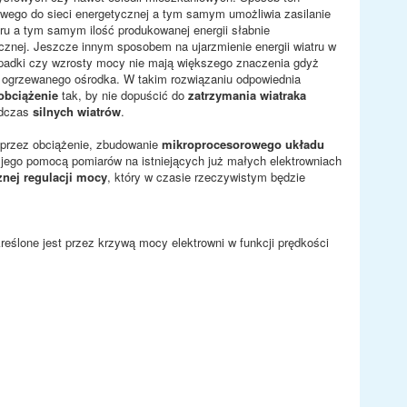
owego do sieci energetycznej a tym samym umożliwia zasilanie
tru a tym samym ilość produkowanej energii słabnie
ycznej. Jeszcze innym sposobem na ujarzmienie energii wiatru w
padki czy wzrosty mocy nie mają większego znaczenia gdyż
 ogrzewanego ośrodka. W takim rozwiązaniu odpowiednia
obciążenie
tak, by nie dopuścić do
zatrzymania wiatraka
odczas
silnych wiatrów
.
przez obciążenie, zbudowanie
mikroprocesorowego układu
 jego pomocą pomiarów na istniejących już małych elektrowniach
nej regulacji mocy
, który w czasie rzeczywistym będzie
reślone jest przez krzywą mocy elektrowni w funkcji prędkości