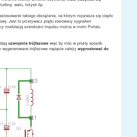
rbiny, wału, łożysk itp.
zastosowanie takiego obciążenia, na którym rozprasza się ciepło
rądowy. Jest to przerywacz prądu sterowany sygnałem
ocy modulacją szerokości impulsu można w moim Portalu
adają
uzwojenia trójfazowe
więc by móc w prosty sposób
ży wygenerowane trójfazowe napięcie należy
wyprostować do