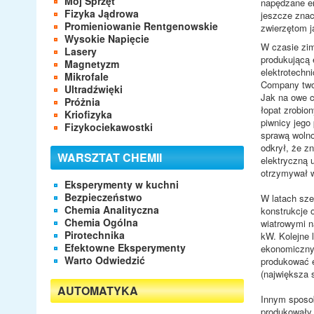
Mój Sprzęt
napędzane en
Fizyka Jądrowa
jeszcze znac
Promieniowanie Rentgenowskie
zwierzętom j
Wysokie Napięcie
W czasie zim
Lasery
produkującą 
Magnetyzm
elektrotechni
Mikrofale
Company twor
Ultradźwięki
Jak na owe c
Próżnia
łopat zrobio
Kriofizyka
piwnicy jego
Fizykociekawostki
sprawą wolno
odkrył, że zn
WARSZTAT CHEMII
elektryczną 
otrzymywał w
Eksperymenty w kuchni
Bezpieczeństwo
W latach sze
Chemia Analityczna
konstrukcje 
Chemia Ogólna
wiatrowymi n
Pirotechnika
kW. Kolejne 
Efektowne Eksperymenty
ekonomicznym
Warto Odwiedzić
produkować 
(największa 
AUTOMATYKA
Innym sposob
produkowały