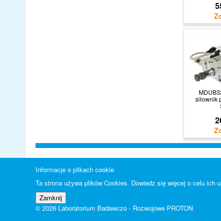
5
MDUB32
siłownik
2
Informacje o plikach cookie
Ta strona używa plików Cookies. Dowiedz się więcej o celu ich
© 2026 Laboratorium Badawczo - Rozwojowe PROTON