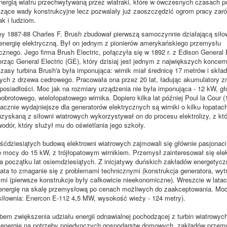
ergią wiatru przechwytywaną przez wiatraki, które w ówczesnych czasach p
zące wady konstrukcyjne lecz pozwalały już zaoszczędzić ogrom pracy zar
ak i ludziom.
y 1887-88 Charles F. Brush zbudował pierwszą samoczynnie działającą siło
energię elektryczną. Był on jednym z pionierów amerykańskiego przemysłu
cznego. Jego firma Brush Electric, połączyła się w 1892 r. z Edison General 
ząc General Electric (GE), który dzisiaj jest jednym z największych koncer
zasy turbina Brush'a była imponująca: wirnik miał średnicę 17 metrów i skład
nych z drzewa cedrowego. Pracowała ona przez 20 lat, ładując akumulatory z
 posiadłości. Moc jak na rozmiary urządzenia nie była imponująca - 12 kW, g
obrotowego, wielołopatowego wirnika. Dopiero kilka lat później Poul la Cour 
acznie wydajniejsze dla generatorów elektrycznych są wirniki o kilku łopatac
uzyskaną z siłowni wiatrowych wykorzystywał on do procesu elektrolizy, z kt
odór, który służył mu do oświetlania jego szkoły.
śćdziesiątych budową elektrowni wiatrowych zajmowali się głównie pasjonac
o mocy do 15 kW, z trójłopatowym wirnikiem. Przemysł zainteresował się ele
a początku lat osiemdziesiątych. Z inicjatywy duńskich zakładów energetyc
lata to zmaganie się z problemami technicznymi (konstrukcja generatora, wy
i (pierwsze konstrukcje były całkowicie nieekonomiczne). Wreszcie w latach
energię na skalę przemysłową po cenach możliwych do zaakceptowania. Moc
siłownia: Enercon E-112 4,5 MW, wysokość wieży - 124 metry).
em zwiększenia udziału energii odnawialnej pochodzącej z turbin wiatrowych
 energię na potrzeby pojedynczych gospodarstw domowych, zakładów przemy