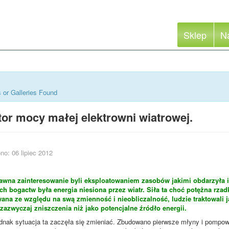
Sklep
N
 or Galleries Found
or mocy małej elektrowni wiatrowej.
no: 06 lipiec 2012
awna zainteresowanie byli eksploatowaniem zasobów jakimi obdarzyła i
ch bogactw była energia niesiona przez wiatr. Siła ta choć potężna rzad
ana ze względu na swą zmienność i nieobliczalność, ludzie traktowali ją
zazwyczaj zniszczenia niż jako potencjalne źródło energii.
dnak sytuacja ta zaczęła się zmieniać. Zbudowano pierwsze młyny i pompo