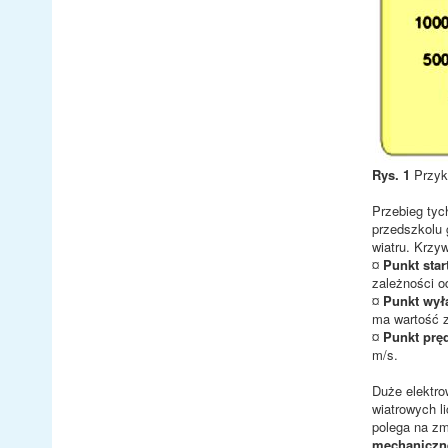
Rys. 1
Przyk
Przebieg tyc
przedszkolu 
wiatru. Krzy
¤
Punkt star
zależności o
¤
Punkt wył
ma wartość z
¤
Punkt prę
m/s.
Duże elektro
wiatrowych l
polega na zm
mechaniczn