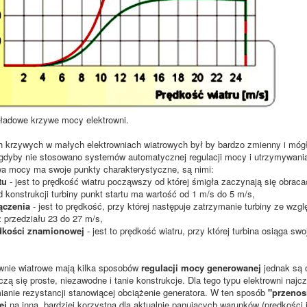
ładowe krzywe mocy elektrowni.
h krzywych w małych elektrowniach wiatrowych był by bardzo zmienny i mó
gdyby nie stosowano systemów automatycznej regulacji mocy i utrzymywania
wa mocy ma swoje punkty charakterystyczne, są nimi:
tu
- jest to prędkość wiatru począwszy od której śmigła zaczynają się obrac
d konstrukcji turbiny punkt startu ma wartość od 1 m/s do 5 m/s,
ączenia
- jest to prędkość, przy której następuje zatrzymanie turbiny ze wz
 przedziału 23 do 27 m/s,
dkości znamionowej
- jest to prędkość wiatru, przy której turbina osiąga 
wnie wiatrowe mają kilka sposobów
regulacji mocy generowanej
jednak są 
iczą się proste, niezawodne i tanie konstrukcje. Dla tego typu elektrowni naj
ianie rezystancji stanowiącej obciążenie generatora. W ten sposób
"przenosi
ej
na inną, bardziej korzystną dla aktualnie panujących warunków (prędkości i