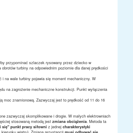
głby przypominać szlaczek rysowany przez dziecko w
 obrotów turbiny na odpowiednim poziomie dla danej prędkości
ać i na wale turbiny pojawia się moment mechaniczny. W
ględu na zagrożenie mechaniczne konstrukcji. Punkt wyłączenia
swoją moc znamionową. Zazwyczaj jest to prędkość od 11 do 16
one zazwyczaj skomplikowane i drogie. W małych elektrowniach
częściej stosowaną metodą jest
zmiana obciążenia
. Metoda ta
 się" punkt pracy siłowni
z jednej
charakterystyki
 kierunku wiatru). Zmiana rezystancji
musi odbywać się