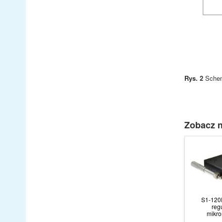
Rys. 2
Schem
Zobacz n
S1-120
reg
mikro