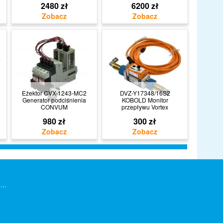
2480 zł
6200 zł
Eżektor CVX-1243-MC2
DVZ-Y17348/16S2
Generator podciśnienia
KOBOLD Monitor
CONVUM
przepływu Vortex
980 zł
300 zł
...