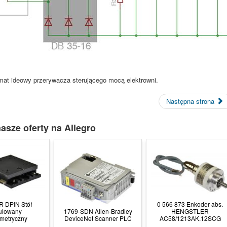
at ideowy przerywacza sterującego mocą elektrowni.
Następna strona
asze oferty na Allegro
R DPIN Stół
0 566 873 Enkoder abs.
ulowany
1769-SDN Allen-Bradley
HENGSTLER
metryczny
DeviceNet Scanner PLC
AC58/1213AK.12SCG