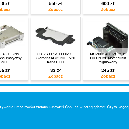
50 zł
550 zł
600 zł
-45D-F7NV
6GT2600-1AD00-0AX0
MSM003-403 MSP101
 pneumatyczny
Siemens 6GT2190-0AB0
ORIENTAL Motor silnik
SMC
Karta RFID
regulowany
65 zł
33 zł
245 zł
 używania i możliwości zmiany ustawień Cookies w przeglądarce.
Czytaj więcej