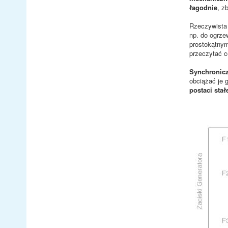
łagodnie
, z
Rzeczywista 
np. do ogrze
prostokątnym
przeczytać c
Synchronicz
obciążać je 
postaci stał