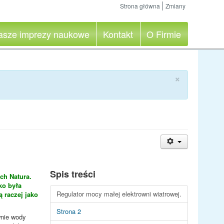
Strona główna
Zmiany
asze imprezy naukowe
Kontakt
O Firmie
×
Spis treści
ch Natura.
ko była
Regulator mocy małej elektrowni wiatrowej.
 raczej jako
Strona 2
wnie wody