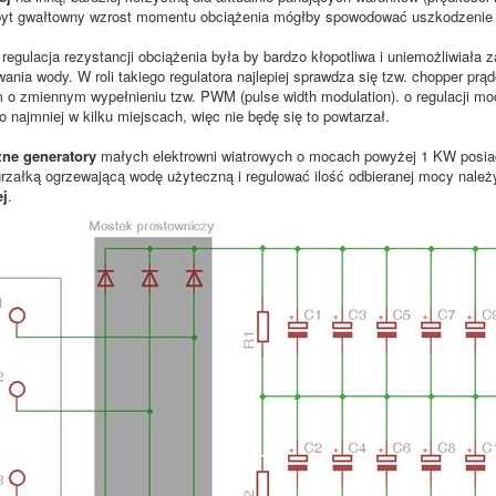
byt gwałtowny wzrost momentu obciążenia mógłby spowodować uszkodzenie tu
regulacja rezystancji obciążenia była by bardzo kłopotliwa i uniemożliwiała 
wania wody. W roli takiego regulatora najlepiej sprawdza się tzw. chopper p
 o zmiennym wypełnieniu tzw. PWM (pulse width modulation). o regulacji m
o najmniej w kilku miejscach, więc nie będę się to powtarzał.
ne generatory
małych elektrowni wiatrowych o mocach powyżej 1 KW posi
grzałką ogrzewającą wodę użyteczną i regulować ilość odbieranej mocy nale
ej
.