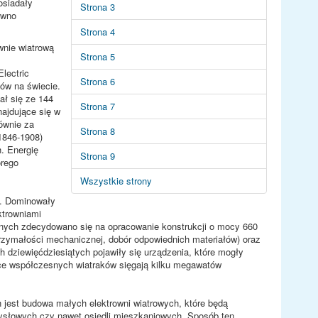
osiadały
Strona 3
ówno
Strona 4
wnie wiatrową
Strona 5
Electric
Strona 6
nów na świecie.
ał się ze 144
Strona 7
najdujące się w
łównie za
Strona 8
(1846-1908)
h. Energię
Strona 9
órego
Wszystkie strony
i. Dominowały
ktrowniami
znych zdecydowano się na opracowanie konstrukcji o mocy 660
trzymałości mechanicznej, dobór odpowiednich materiałów) oraz
 dziewięćdziesiątych pojawiły się urządzenia, które mogły
e współczesnych wiatraków sięgają kilku megawatów
 jest budowa małych elektrowni wiatrowych, które będą
słowych czy nawet osiedli mieszkaniowych. Sposób ten