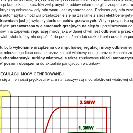
nąć komplikacji i kosztów związanych z oddawaniem energii z zespołu wiatr
ektryczną odbiorców gdy siła wiatru jest wystarczająca. Podczas gdy siła wia
a automatyka umożliwia przełączenie się na zasilanie z sieci elektroenerget
trowniach
jest jej wykorzystanie do
celów grzewczych
. W tym przypadku s
ść jest
przetwarzana w elementach grzejnych na ciepło
i przekazywana do
powinna zapewnić
regulację mocy
jaka w danej chwili jest
odbierana przez 
wiatr słabnie i by nie dopuścić do przeciążenia lub uszkodzenia urządzeń p
tu było
wykonanie urządzenia do impulsowej regulacji mocy odbieranej
go
mierzącego ilość oddanej przez zespół wiatrowy energii oraz dokonanie za
ie
charakterystyki turbiny wiatrowej
a także zbudowanie układu
automatycz
ł poziom obciążenia
do aktualnie panujących warunków.
REGULACJI MOCY GENEROWANEJ
.
 się zmienności prędkości wiatru na rzeczywistą moc elektrowni wiatrowej ok