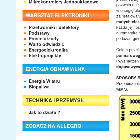
Mikrokontrolery Jednoukładowe
pozwala unik
w energię el
WARSZTAT ELEKTRONIKI
zainstalowan
małych elek
Przetworniki i detektory
każda jej ilo
Podstawy
automatyka 
Proste układy
podczas gdy 
Warto odwiedzić
Energoelektronika
Celem projek
Elektroprojekty
pomiarowe
i wyznaczen
dopasowywa
ENERGIA ODNAWIALNA
SPOSOBY 
Energia Wiatru
Przenoszenie
Biopaliwa
wiatru.
TECHNIKA I PRZEMYSŁ
Jak to działa ?
ZOBACZ NA ALLEGRO