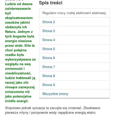
Spis treści
Ludzie od dawna
zainteresowanie
Regulator mocy małej elektrowni wiatrowej.
byli
eksploatowaniem
Strona 2
zasobów jakimi
obdarzyła ich
Strona 3
Natura. Jednym z
tych bogactw była
Strona 4
energia niesiona
przez wiatr. Siła ta
Strona 5
choć potężna
rzadko była
Strona 6
wykorzystywana ze
względu na swą
Strona 7
zmienność i
nieobliczalność,
Strona 8
ludzie traktowali ją
raczej jako zło
Strona 9
niosące zazwyczaj
zniszczenia niż
Wszystkie strony
jako potencjalne
źródło energii.
Stopniowo jednak sytuacja ta zaczęła się zmieniać. Zbudowano
pierwsze młyny i pompownie wody napędzane energią wiatru