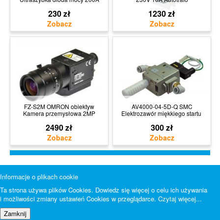
230 zł
1230 zł
FZ-S2M OMRON obiektyw
AV4000-04-5D-Q SMC
Kamera przemysłowa 2MP
Elektrozawór miękkiego startu
2490 zł
300 zł
Informacje o plikach cookie
Ta strona używa plików Cookies. Dowiedz się więcej o celu ich używania
i możliwości zmiany ustawień Cookies w przeglądarce.
Czytaj więcej...