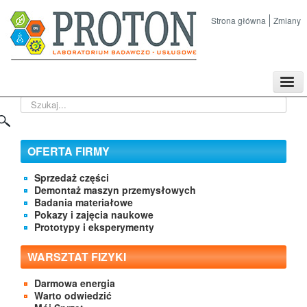
Strona główna
Zmiany
TPL
Szukaj...
Sklep
Nasze imprezy naukowe
Kontakt
OFERTA FIRMY
O Firmie
Sprzedaż części
Demontaż maszyn przemysłowych
Badania materiałowe
Pokazy i zajęcia naukowe
Prototypy i eksperymenty
WARSZTAT FIZYKI
Darmowa energia
Warto odwiedzić