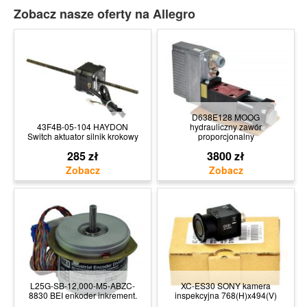
Zobacz nasze oferty na Allegro
D638E128 MOOG
43F4B-05-104 HAYDON
hydrauliczny zawór
Switch aktuator silnik krokowy
proporcjonalny
285 zł
3800 zł
L25G-SB-12,000-M5-ABZC-
XC-ES30 SONY kamera
8830 BEI enkoder inkrement.
inspekcyjna 768(H)x494(V)