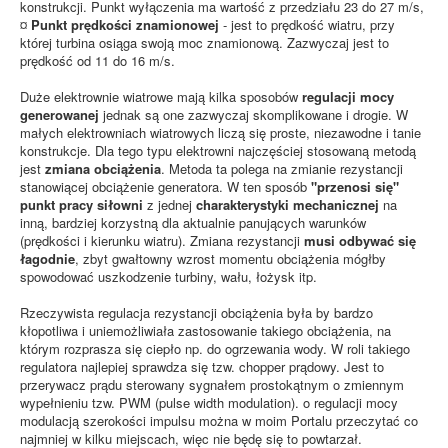
konstrukcji. Punkt wyłączenia ma wartość z przedziału 23 do 27 m/s,
¤
Punkt prędkości znamionowej
- jest to prędkość wiatru, przy
której turbina osiąga swoją moc znamionową. Zazwyczaj jest to
prędkość od 11 do 16 m/s.
Duże elektrownie wiatrowe mają kilka sposobów
regulacji mocy
generowanej
jednak są one zazwyczaj skomplikowane i drogie. W
małych elektrowniach wiatrowych liczą się proste, niezawodne i tanie
konstrukcje. Dla tego typu elektrowni najczęściej stosowaną metodą
jest
zmiana obciążenia
. Metoda ta polega na zmianie rezystancji
stanowiącej obciążenie generatora. W ten sposób
"przenosi się"
punkt pracy siłowni
z jednej
charakterystyki mechanicznej
na
inną, bardziej korzystną dla aktualnie panujących warunków
(prędkości i kierunku wiatru). Zmiana rezystancji
musi odbywać się
łagodnie
, zbyt gwałtowny wzrost momentu obciążenia mógłby
spowodować uszkodzenie turbiny, wału, łożysk itp.
Rzeczywista regulacja rezystancji obciążenia była by bardzo
kłopotliwa i uniemożliwiała zastosowanie takiego obciążenia, na
którym rozprasza się ciepło np. do ogrzewania wody. W roli takiego
regulatora najlepiej sprawdza się tzw. chopper prądowy. Jest to
przerywacz prądu sterowany sygnałem prostokątnym o zmiennym
wypełnieniu tzw. PWM (pulse width modulation). o regulacji mocy
modulacją szerokości impulsu można w moim Portalu przeczytać co
najmniej w kilku miejscach, więc nie będę się to powtarzał.