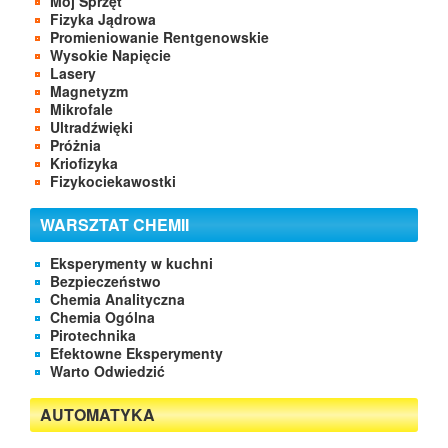
Mój Sprzęt
Fizyka Jądrowa
Promieniowanie Rentgenowskie
Wysokie Napięcie
Lasery
Magnetyzm
Mikrofale
Ultradźwięki
Próżnia
Kriofizyka
Fizykociekawostki
WARSZTAT CHEMII
Eksperymenty w kuchni
Bezpieczeństwo
Chemia Analityczna
Chemia Ogólna
Pirotechnika
Efektowne Eksperymenty
Warto Odwiedzić
AUTOMATYKA