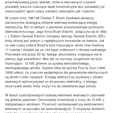
przechwytywaną przez wiatraki, które w ówczesnych czasach
posiadały jeszcze znaczące wady konstrukcyjne lecz pozwalały już
zaoszczędzić ogrom pracy zarówno zwierzętom jak i ludziom.
W czasie zimy 1887-88 Charles F. Brush zbudował pierwszą
samoczynnie działającą siłownie wiatrową produkującą energię
elektryczną. Był on jednym z pionierów amerykańskiego przemysłu
elektrotechnicznego. Jego firma Brush Electric, połączyła się w 1892
r. z Edison General Electric Company tworząc General Electric (GE),
który dzisiaj jest jednym z największych koncernów na świecie. Jak
na owe czasy turbina Brush'a była imponująca: wirnik miał średnicę
17 metrów i składał się ze 144 łopat zrobionych z drzewa cedrowego.
Pracowała ona przez 20 lat, ładując akumulatory znajdujące się w
piwnicy jego posiadłości. Moc jak na rozmiary urządzenia nie była
imponująca - 12 kW, głównie za sprawą wolnoobrotowego,
wielołopatowego wirnika. Dopiero kilka lat później Poul la Cour (1846-
1908) odkrył, że znacznie wydajniejsze dla generatorów elektrycznych
są wirniki o kilku łopatach. Energię elektryczną uzyskaną z siłowni
wiatrowych wykorzystywał on do procesu elektrolizy, z którego
otrzymywał wodór, który służył mu do oświetlania jego szkoły.
W latach sześćdziesiątych budową elektrowni wiatrowych zajmowali
się głównie pasjonaci. Dominowały konstrukcje o mocy do 15 kW, z
trójłopatowym wirnikiem. Przemysł zainteresował się elektrowniami
wiatrowymi na początku lat osiemdziesiątych. Z inicjatywy duńskich