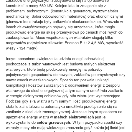
zakładów energetycznych zdecydowano się na opracowanie
konstrukcji o mocy 660 kW. Kolejne lata to zmaganie się z
problemami technicznymi (konstrukcja generatora, wytrzymałości
mechanicznej, dobór odpowiednich materiałów) oraz ekonomicznymi
(pierwsze konstrukcje były całkowicie nieekonomiczne). Wreszcie w
latach dziewięćdziesiątych pojawiły się urządzenia, które mogły
produkować energię na skalę przemysłową po cenach możliwych do
zaakceptowania. Moce współczesnych wiatraków sięgają kilku
megawatów (największa siłownia: Enercon E-112 4,5 MW, wysokość
wieży - 124 metry).
Innym sposobem zwiększenia udziału energii odnawialnej
pochodzącej z turbin wiatrowych jest budowa małych elektrowni
wiatrowych, które będą produkowały energię na potrzeby
pojedynczych gospodarstw domowych, zakładów przemysłowych czy
nawet osiedli mieszkaniowych. Sposób ten pozwala uniknąć
komplikacji i kosztów związanych z oddawaniem energii z zespołu
wiatrowego do sieci energetycznej a tym samym umożliwia zasilanie
w energię elektryczną odbiorców gdy siła wiatru jest wystarczająca.
Podczas gdy siła wiatru a tym samym ilość produkowanej energii
słabnie zainstalowana automatyka umożliwia przełączenie się na
zasilanie z sieci elektroenergetycznej. Jeszcze innym sposobem na
ujarzmienie energii wiatru w
małych elektrowniach
jest jej
wykorzystanie do
celów grzewczych
. W tym przypadku spadki czy
wzrosty mocy nie mają większego znaczenia gdyż każda jej ilość jest