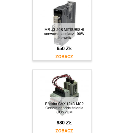
MR-J3-20B MITSUBISHI
serwowzmacniacz 100W
falownik
650 ZŁ
Eżektor CVX-1243-MC2
Generator podciśnienia
CONVUM
980 ZŁ