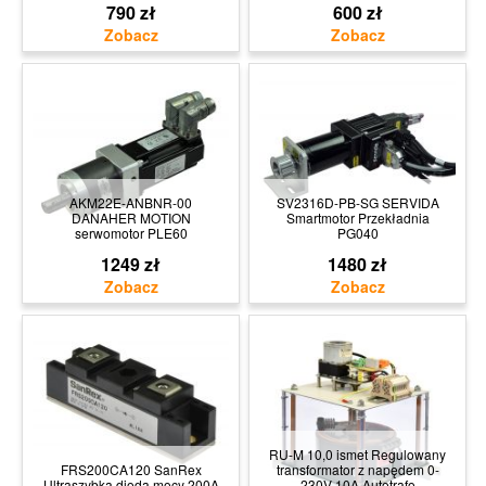
790 zł
600 zł
AKM22E-ANBNR-00
SV2316D-PB-SG SERVIDA
DANAHER MOTION
Smartmotor Przekładnia
serwomotor PLE60
PG040
1249 zł
1480 zł
RU-M 10,0 ismet Regulowany
FRS200CA120 SanRex
transformator z napędem 0-
Ultraszybka dioda mocy 200A
230V 10A Autotrafo