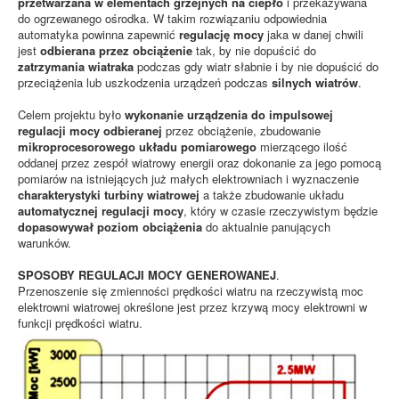
przetwarzana w elementach grzejnych na ciepło
i przekazywana
do ogrzewanego ośrodka. W takim rozwiązaniu odpowiednia
automatyka powinna zapewnić
regulację mocy
jaka w danej chwili
jest
odbierana przez obciążenie
tak, by nie dopuścić do
zatrzymania wiatraka
podczas gdy wiatr słabnie i by nie dopuścić do
przeciążenia lub uszkodzenia urządzeń podczas
silnych wiatrów
.
Celem projektu było
wykonanie urządzenia do impulsowej
regulacji mocy odbieranej
przez obciążenie, zbudowanie
mikroprocesorowego układu pomiarowego
mierzącego ilość
oddanej przez zespół wiatrowy energii oraz dokonanie za jego pomocą
pomiarów na istniejących już małych elektrowniach i wyznaczenie
charakterystyki turbiny wiatrowej
a także zbudowanie układu
automatycznej regulacji mocy
, który w czasie rzeczywistym będzie
dopasowywał poziom obciążenia
do aktualnie panujących
warunków.
SPOSOBY REGULACJI MOCY GENEROWANEJ
.
Przenoszenie się zmienności prędkości wiatru na rzeczywistą moc
elektrowni wiatrowej określone jest przez krzywą mocy elektrowni w
funkcji prędkości wiatru.