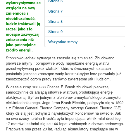
Strona 6
wykorzystywana ze
względu na swą
Strona 7
zmienność i
nieobliczalność,
Strona 8
ludzie traktowali ją
raczej jako zło
Strona 9
niosące zazwyczaj
zniszczenia niż
Wszystkie strony
jako potencjalne
źródło energii.
Stopniowo jednak sytuacja ta zaczęła się zmieniać. Zbudowano
pierwsze młyny i pompownie wody napędzane energią wiatru
przechwytywaną przez wiatraki, które w ówczesnych czasach
posiadały jeszcze znaczące wady konstrukcyjne lecz pozwalały już
zaoszczędzić ogrom pracy zarówno zwierzętom jak i ludziom.
W czasie zimy 1887-88 Charles F. Brush zbudował pierwszą
samoczynnie działającą siłownie wiatrową produkującą energię
elektryczną. Był on jednym z pionierów amerykańskiego przemysłu
elektrotechnicznego. Jego firma Brush Electric, połączyła się w 1892
r. z Edison General Electric Company tworząc General Electric (GE),
który dzisiaj jest jednym z największych koncernów na świecie. Jak
na owe czasy turbina Brush'a była imponująca: wirnik miał średnicę
17 metrów i składał się ze 144 łopat zrobionych z drzewa cedrowego.
Pracowała ona przez 20 lat, ładując akumulatory znajdujące się w