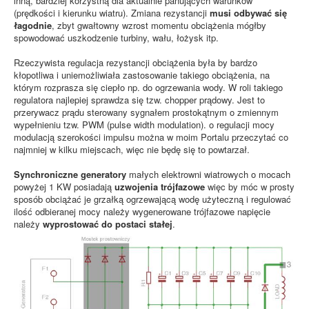
inną, bardziej korzystną dla aktualnie panujących warunków
(prędkości i kierunku wiatru). Zmiana rezystancji
musi odbywać się
łagodnie
, zbyt gwałtowny wzrost momentu obciążenia mógłby
spowodować uszkodzenie turbiny, wału, łożysk itp.
Rzeczywista regulacja rezystancji obciążenia była by bardzo
kłopotliwa i uniemożliwiała zastosowanie takiego obciążenia, na
którym rozprasza się ciepło np. do ogrzewania wody. W roli takiego
regulatora najlepiej sprawdza się tzw. chopper prądowy. Jest to
przerywacz prądu sterowany sygnałem prostokątnym o zmiennym
wypełnieniu tzw. PWM (pulse width modulation). o regulacji mocy
modulacją szerokości impulsu można w moim Portalu przeczytać co
najmniej w kilku miejscach, więc nie będę się to powtarzał.
Synchroniczne generatory
małych elektrowni wiatrowych o mocach
powyżej 1 KW posiadają
uzwojenia trójfazowe
więc by móc w prosty
sposób obciążać je grzałką ogrzewającą wodę użyteczną i regulować
ilość odbieranej mocy należy wygenerowane trójfazowe napięcie
należy
wyprostować do postaci stałej
.