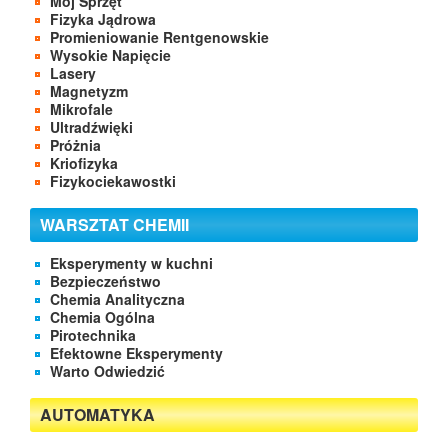
Mój Sprzęt
Fizyka Jądrowa
Promieniowanie Rentgenowskie
Wysokie Napięcie
Lasery
Magnetyzm
Mikrofale
Ultradźwięki
Próżnia
Kriofizyka
Fizykociekawostki
WARSZTAT CHEMII
Eksperymenty w kuchni
Bezpieczeństwo
Chemia Analityczna
Chemia Ogólna
Pirotechnika
Efektowne Eksperymenty
Warto Odwiedzić
AUTOMATYKA