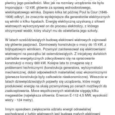
piwnicy jego posiadłości. Moc jak na rozmiary urządzenia nie była
imponująca - 12 kW, głównie za sprawą wolnoobrotowego,
wielołopatowego wirnika. Dopiero kilka lat później Poul la Cour (1846-
1908) odkrył, że znacznie wydajniejsze dla generatorów elektrycznych
są wirniki o kilku łopatach. Energię elektryczną uzyskaną z siłowni
wiatrowych wykorzystywał on do procesu elektrolizy, z którego
otrzymywał wodór, który służył mu do oświetlania jego szkoły.
W latach sześćdziesiątych budową elektrowni wiatrowych zajmowali
się głównie pasjonaci. Dominowały konstrukcje o mocy do 15 kW, z
trójłopatowym wirnikiem. Przemysł zainteresował się elektrowniami
wiatrowymi na początku lat osiemdziesiątych. Z inicjatywy duńskich
zakładów energetycznych zdecydowano się na opracowanie
konstrukcji o mocy 660 kW. Kolejne lata to zmaganie się z
problemami technicznymi (konstrukcja generatora, wytrzymałości
mechanicznej, dobór odpowiednich materiałów) oraz ekonomicznymi
(pierwsze konstrukcje były całkowicie nieekonomiczne). Wreszcie w
latach dziewięćdziesiątych pojawiły się urządzenia, które mogły
produkować energię na skalę przemysłową po cenach możliwych do
zaakceptowania. Moce współczesnych wiatraków sięgają kilku
megawatów (największa siłownia: Enercon E-112 4,5 MW, wysokość
wieży - 124 metry).
Innym sposobem zwiększenia udziału energii odnawialnej
pochodzącej z turbin wiatrowych jest budowa małych elektrowni