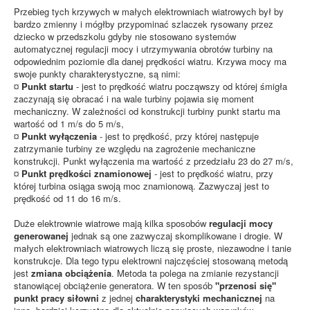
Przebieg tych krzywych w małych elektrowniach wiatrowych był by
bardzo zmienny i mógłby przypominać szlaczek rysowany przez
dziecko w przedszkolu gdyby nie stosowano systemów
automatycznej regulacji mocy i utrzymywania obrotów turbiny na
odpowiednim poziomie dla danej prędkości wiatru. Krzywa mocy ma
swoje punkty charakterystyczne, są nimi:
¤
Punkt startu
- jest to prędkość wiatru począwszy od której śmigła
zaczynają się obracać i na wale turbiny pojawia się moment
mechaniczny. W zależności od konstrukcji turbiny punkt startu ma
wartość od 1 m/s do 5 m/s,
¤
Punkt wyłączenia
- jest to prędkość, przy której następuje
zatrzymanie turbiny ze względu na zagrożenie mechaniczne
konstrukcji. Punkt wyłączenia ma wartość z przedziału 23 do 27 m/s,
¤
Punkt prędkości znamionowej
- jest to prędkość wiatru, przy
której turbina osiąga swoją moc znamionową. Zazwyczaj jest to
prędkość od 11 do 16 m/s.
Duże elektrownie wiatrowe mają kilka sposobów
regulacji mocy
generowanej
jednak są one zazwyczaj skomplikowane i drogie. W
małych elektrowniach wiatrowych liczą się proste, niezawodne i tanie
konstrukcje. Dla tego typu elektrowni najczęściej stosowaną metodą
jest
zmiana obciążenia
. Metoda ta polega na zmianie rezystancji
stanowiącej obciążenie generatora. W ten sposób
"przenosi się"
punkt pracy siłowni
z jednej
charakterystyki mechanicznej
na