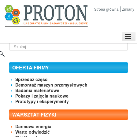
Strona główna
Zmiany
TPL
Szukaj...
Sklep
Nasze imprezy naukowe
Kontakt
OFERTA FIRMY
O Firmie
Sprzedaż części
Demontaż maszyn przemysłowych
Badania materiałowe
Pokazy i zajęcia naukowe
Prototypy i eksperymenty
WARSZTAT FIZYKI
Darmowa energia
Warto odwiedzić