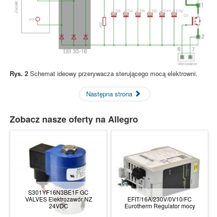
Rys. 2
Schemat ideowy przerywacza sterującego mocą elektrowni.
Następna strona
Zobacz nasze oferty na Allegro
S301YF16N3BE1F GC
VALVES Elektrozawór NZ
EFIT/16A/230V/0V10/FC
24VDC
Eurotherm Regulator mocy