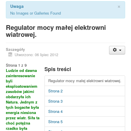
×
Uwaga
No Images or Galleries Found
Regulator mocy małej elektrowni
wiatrowej.
Szczegóły
Utworzono: 06 lipiec 2012
Strona 1 z 9
Spis treści
Ludzie od dawna
zainteresowanie
Regulator mocy małej elektrowni wiatrowej.
byli
eksploatowaniem
Strona 2
zasobów jakimi
obdarzyła ich
Strona 3
Natura. Jednym z
tych bogactw była
Strona 4
energia niesiona
przez wiatr. Siła ta
Strona 5
choć potężna
rzadko była