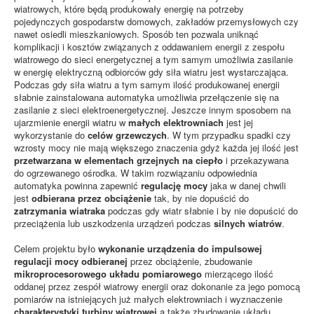
wiatrowych, które będą produkowały energię na potrzeby
pojedynczych gospodarstw domowych, zakładów przemysłowych czy
nawet osiedli mieszkaniowych. Sposób ten pozwala uniknąć
komplikacji i kosztów związanych z oddawaniem energii z zespołu
wiatrowego do sieci energetycznej a tym samym umożliwia zasilanie
w energię elektryczną odbiorców gdy siła wiatru jest wystarczająca.
Podczas gdy siła wiatru a tym samym ilość produkowanej energii
słabnie zainstalowana automatyka umożliwia przełączenie się na
zasilanie z sieci elektroenergetycznej. Jeszcze innym sposobem na
ujarzmienie energii wiatru w
małych elektrowniach
jest jej
wykorzystanie do
celów grzewczych
. W tym przypadku spadki czy
wzrosty mocy nie mają większego znaczenia gdyż każda jej ilość jest
przetwarzana w elementach grzejnych na ciepło
i przekazywana
do ogrzewanego ośrodka. W takim rozwiązaniu odpowiednia
automatyka powinna zapewnić
regulację mocy
jaka w danej chwili
jest
odbierana przez obciążenie
tak, by nie dopuścić do
zatrzymania wiatraka
podczas gdy wiatr słabnie i by nie dopuścić do
przeciążenia lub uszkodzenia urządzeń podczas
silnych wiatrów
.
Celem projektu było
wykonanie urządzenia do impulsowej
regulacji mocy odbieranej
przez obciążenie, zbudowanie
mikroprocesorowego układu pomiarowego
mierzącego ilość
oddanej przez zespół wiatrowy energii oraz dokonanie za jego pomocą
pomiarów na istniejących już małych elektrowniach i wyznaczenie
charakterystyki turbiny wiatrowej
a także zbudowanie układu