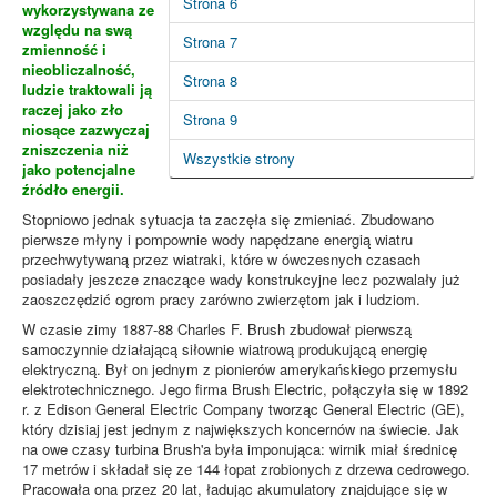
Strona 6
wykorzystywana ze
względu na swą
Strona 7
zmienność i
nieobliczalność,
Strona 8
ludzie traktowali ją
raczej jako zło
Strona 9
niosące zazwyczaj
zniszczenia niż
Wszystkie strony
jako potencjalne
źródło energii.
Stopniowo jednak sytuacja ta zaczęła się zmieniać. Zbudowano
pierwsze młyny i pompownie wody napędzane energią wiatru
przechwytywaną przez wiatraki, które w ówczesnych czasach
posiadały jeszcze znaczące wady konstrukcyjne lecz pozwalały już
zaoszczędzić ogrom pracy zarówno zwierzętom jak i ludziom.
W czasie zimy 1887-88 Charles F. Brush zbudował pierwszą
samoczynnie działającą siłownie wiatrową produkującą energię
elektryczną. Był on jednym z pionierów amerykańskiego przemysłu
elektrotechnicznego. Jego firma Brush Electric, połączyła się w 1892
r. z Edison General Electric Company tworząc General Electric (GE),
który dzisiaj jest jednym z największych koncernów na świecie. Jak
na owe czasy turbina Brush'a była imponująca: wirnik miał średnicę
17 metrów i składał się ze 144 łopat zrobionych z drzewa cedrowego.
Pracowała ona przez 20 lat, ładując akumulatory znajdujące się w