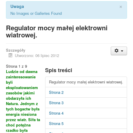
×
Uwaga
No Images or Galleries Found
Regulator mocy małej elektrowni
wiatrowej.
Szczegóły
Utworzono: 06 lipiec 2012
Strona 1 z 9
Spis treści
Ludzie od dawna
zainteresowanie
Regulator mocy małej elektrowni wiatrowej.
byli
eksploatowaniem
Strona 2
zasobów jakimi
obdarzyła ich
Strona 3
Natura. Jednym z
tych bogactw była
Strona 4
energia niesiona
przez wiatr. Siła ta
Strona 5
choć potężna
rzadko była