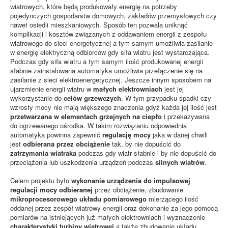
wiatrowych, które będą produkowały energię na potrzeby
pojedynczych gospodarstw domowych, zakładów przemysłowych czy
nawet osiedli mieszkaniowych. Sposób ten pozwala uniknąć
komplikacji i kosztów związanych z oddawaniem energii z zespołu
wiatrowego do sieci energetycznej a tym samym umożliwia zasilanie
w energię elektryczną odbiorców gdy siła wiatru jest wystarczająca.
Podczas gdy siła wiatru a tym samym ilość produkowanej energii
słabnie zainstalowana automatyka umożliwia przełączenie się na
zasilanie z sieci elektroenergetycznej. Jeszcze innym sposobem na
ujarzmienie energii wiatru w
małych elektrowniach
jest jej
wykorzystanie do
celów grzewczych
. W tym przypadku spadki czy
wzrosty mocy nie mają większego znaczenia gdyż każda jej ilość jest
przetwarzana w elementach grzejnych na ciepło
i przekazywana
do ogrzewanego ośrodka. W takim rozwiązaniu odpowiednia
automatyka powinna zapewnić
regulację mocy
jaka w danej chwili
jest
odbierana przez obciążenie
tak, by nie dopuścić do
zatrzymania wiatraka
podczas gdy wiatr słabnie i by nie dopuścić do
przeciążenia lub uszkodzenia urządzeń podczas
silnych wiatrów
.
Celem projektu było
wykonanie urządzenia do impulsowej
regulacji mocy odbieranej
przez obciążenie, zbudowanie
mikroprocesorowego układu pomiarowego
mierzącego ilość
oddanej przez zespół wiatrowy energii oraz dokonanie za jego pomocą
pomiarów na istniejących już małych elektrowniach i wyznaczenie
charakterystyki turbiny wiatrowej
a także zbudowanie układu