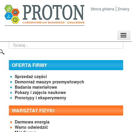
Strona główna
Zmiany
TPL
Szukaj...
Sklep
Nasze imprezy naukowe
Kontakt
OFERTA FIRMY
O Firmie
Sprzedaż części
Demontaż maszyn przemysłowych
Badania materiałowe
Pokazy i zajęcia naukowe
Prototypy i eksperymenty
WARSZTAT FIZYKI
Darmowa energia
Warto odwiedzić