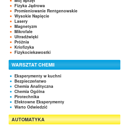
Mój Sprzęt
Fizyka Jądrowa
Promieniowanie Rentgenowskie
Wysokie Napięcie
Lasery
Magnetyzm
Mikrofale
Ultradźwięki
Próżnia
Kriofizyka
Fizykociekawostki
WARSZTAT CHEMII
Eksperymenty w kuchni
Bezpieczeństwo
Chemia Analityczna
Chemia Ogólna
Pirotechnika
Efektowne Eksperymenty
Warto Odwiedzić
AUTOMATYKA