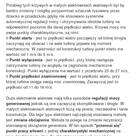
Przebieg tych krzywych w małych elektrowniach wiatrowych był by
bardzo zmienny i mógłby przypominać szlaczek rysowany przez
dziecko w przedszkolu gdyby nie stosowano systemów
automatycznej regulacji mocy i utrzymywania obrotów turbiny na
odpowiednim poziomie dla danej prędkości wiatru. Krzywa mocy ma
swoje punkty charakterystyczne, są nimi:
¤
Punkt startu
- jest to prędkość wiatru począwszy od której śmigła
zaczynają się obracać i na wale turbiny pojawia się moment
mechaniczny. W zależności od konstrukcji turbiny punkt startu ma
wartość od 1 m/s do 5 m/s,
¤
Punkt wyłączenia
- jest to prędkość, przy której następuje
zatrzymanie turbiny ze względu na zagrożenie mechaniczne
konstrukcji. Punkt wyłączenia ma wartość z przedziału 23 do 27 m/s,
¤
Punkt prędkości znamionowej
- jest to prędkość wiatru, przy
której turbina osiąga swoją moc znamionową. Zazwyczaj jest to
prędkość od 11 do 16 m/s.
Duże elektrownie wiatrowe mają kilka sposobów
regulacji mocy
generowanej
jednak są one zazwyczaj skomplikowane i drogie. W
małych elektrowniach wiatrowych liczą się proste, niezawodne i tanie
konstrukcje. Dla tego typu elektrowni najczęściej stosowaną metodą
jest
zmiana obciążenia
. Metoda ta polega na zmianie rezystancji
stanowiącej obciążenie generatora. W ten sposób
"przenosi się"
punkt pracy siłowni
z jednej
charakterystyki mechanicznej
na