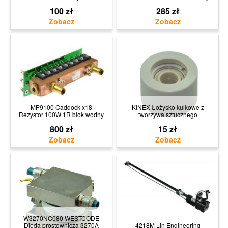
100 zł
285 zł
MP9100 Caddock x18
KINEX Łożysko kulkowe z
Rezystor 100W 1R blok wodny
tworzywa sztucznego
800 zł
15 zł
W3270NC080 WESTCODE
Dioda prostownicza 3270A
4218M Lin Engineering