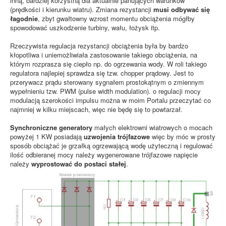
inną, bardziej korzystną dla aktualnie panujących warunków
(prędkości i kierunku wiatru). Zmiana rezystancji
musi odbywać się
łagodnie
, zbyt gwałtowny wzrost momentu obciążenia mógłby
spowodować uszkodzenie turbiny, wału, łożysk itp.
Rzeczywista regulacja rezystancji obciążenia była by bardzo
kłopotliwa i uniemożliwiała zastosowanie takiego obciążenia, na
którym rozprasza się ciepło np. do ogrzewania wody. W roli takiego
regulatora najlepiej sprawdza się tzw. chopper prądowy. Jest to
przerywacz prądu sterowany sygnałem prostokątnym o zmiennym
wypełnieniu tzw. PWM (pulse width modulation). o regulacji mocy
modulacją szerokości impulsu można w moim Portalu przeczytać co
najmniej w kilku miejscach, więc nie będę się to powtarzał.
Synchroniczne generatory
małych elektrowni wiatrowych o mocach
powyżej 1 KW posiadają
uzwojenia trójfazowe
więc by móc w prosty
sposób obciążać je grzałką ogrzewającą wodę użyteczną i regulować
ilość odbieranej mocy należy wygenerowane trójfazowe napięcie
należy
wyprostować do postaci stałej
.