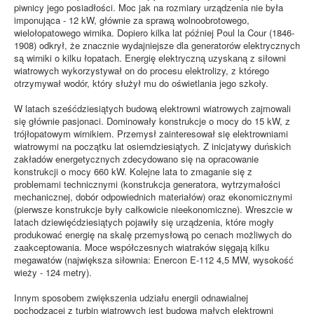
piwnicy jego posiadłości. Moc jak na rozmiary urządzenia nie była
imponująca - 12 kW, głównie za sprawą wolnoobrotowego,
wielołopatowego wirnika. Dopiero kilka lat później Poul la Cour (1846-
1908) odkrył, że znacznie wydajniejsze dla generatorów elektrycznych
są wirniki o kilku łopatach. Energię elektryczną uzyskaną z siłowni
wiatrowych wykorzystywał on do procesu elektrolizy, z którego
otrzymywał wodór, który służył mu do oświetlania jego szkoły.
W latach sześćdziesiątych budową elektrowni wiatrowych zajmowali
się głównie pasjonaci. Dominowały konstrukcje o mocy do 15 kW, z
trójłopatowym wirnikiem. Przemysł zainteresował się elektrowniami
wiatrowymi na początku lat osiemdziesiątych. Z inicjatywy duńskich
zakładów energetycznych zdecydowano się na opracowanie
konstrukcji o mocy 660 kW. Kolejne lata to zmaganie się z
problemami technicznymi (konstrukcja generatora, wytrzymałości
mechanicznej, dobór odpowiednich materiałów) oraz ekonomicznymi
(pierwsze konstrukcje były całkowicie nieekonomiczne). Wreszcie w
latach dziewięćdziesiątych pojawiły się urządzenia, które mogły
produkować energię na skalę przemysłową po cenach możliwych do
zaakceptowania. Moce współczesnych wiatraków sięgają kilku
megawatów (największa siłownia: Enercon E-112 4,5 MW, wysokość
wieży - 124 metry).
Innym sposobem zwiększenia udziału energii odnawialnej
pochodzącej z turbin wiatrowych jest budowa małych elektrowni