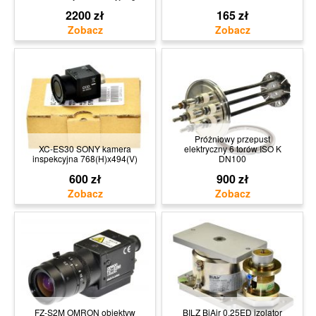
2200 zł
165 zł
Próżniowy przepust
XC-ES30 SONY kamera
elektryczny 6 torów ISO K
inspekcyjna 768(H)x494(V)
DN100
600 zł
900 zł
FZ-S2M OMRON obiektyw
BILZ BiAir 0,25ED izolator