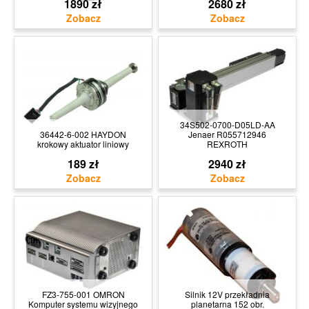
1890 zł
2680 zł
34S502-0700-D05LD-AA
36442-6-002 HAYDON
Jenaer R055712946
krokowy aktuator liniowy
REXROTH
189 zł
2940 zł
FZ3-755-001 OMRON
Silnik 12V przekładnia
Komputer systemu wizyjnego
planetarna 152 obr.