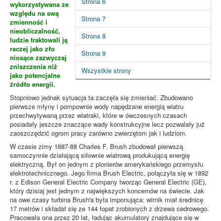
Strona 6
wykorzystywana ze
względu na swą
Strona 7
zmienność i
nieobliczalność,
Strona 8
ludzie traktowali ją
raczej jako zło
Strona 9
niosące zazwyczaj
zniszczenia niż
Wszystkie strony
jako potencjalne
źródło energii.
Stopniowo jednak sytuacja ta zaczęła się zmieniać. Zbudowano
pierwsze młyny i pompownie wody napędzane energią wiatru
przechwytywaną przez wiatraki, które w ówczesnych czasach
posiadały jeszcze znaczące wady konstrukcyjne lecz pozwalały już
zaoszczędzić ogrom pracy zarówno zwierzętom jak i ludziom.
W czasie zimy 1887-88 Charles F. Brush zbudował pierwszą
samoczynnie działającą siłownie wiatrową produkującą energię
elektryczną. Był on jednym z pionierów amerykańskiego przemysłu
elektrotechnicznego. Jego firma Brush Electric, połączyła się w 1892
r. z Edison General Electric Company tworząc General Electric (GE),
który dzisiaj jest jednym z największych koncernów na świecie. Jak
na owe czasy turbina Brush'a była imponująca: wirnik miał średnicę
17 metrów i składał się ze 144 łopat zrobionych z drzewa cedrowego.
Pracowała ona przez 20 lat, ładując akumulatory znajdujące się w