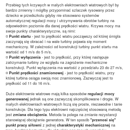
Przebieg tych krzywych w małych elektrowniach wiatrowych był by
bardzo zmienny i mógłby przypominać szlaczek rysowany przez
dziecko w przedszkolu gdyby nie stosowano systemów
automatycznej regulacji mocy i utrzymywania obrotów turbiny na
odpowiednim poziomie dla danej prędkości wiatru. Krzywa mocy ma
swoje punkty charakterystyczne, są nimi:
¤
Punkt startu
- jest to prędkość wiatru począwszy od której śmigła
zaczynają się obracać i na wale turbiny pojawia się moment
mechaniczny. W zależności od konstrukcji turbiny punkt startu ma
wartość od 1 m/s do 5 m/s,
¤
Punkt wyłączenia
- jest to prędkość, przy której następuje
zatrzymanie turbiny ze względu na zagrożenie mechaniczne
konstrukcji. Punkt wyłączenia ma wartość z przedziału 23 do 27 m/s,
¤
Punkt prędkości znamionowej
- jest to prędkość wiatru, przy
której turbina osiąga swoją moc znamionową. Zazwyczaj jest to
prędkość od 11 do 16 m/s.
Duże elektrownie wiatrowe mają kilka sposobów
regulacji mocy
generowanej
jednak są one zazwyczaj skomplikowane i drogie. W
małych elektrowniach wiatrowych liczą się proste, niezawodne i tanie
konstrukcje. Dla tego typu elektrowni najczęściej stosowaną metodą
jest
zmiana obciążenia
. Metoda ta polega na zmianie rezystancji
stanowiącej obciążenie generatora. W ten sposób
"przenosi się"
punkt pracy siłowni
z jednej
charakterystyki mechanicznej
na