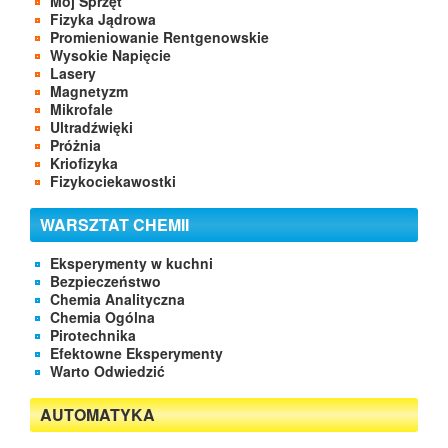
Mój Sprzęt
Fizyka Jądrowa
Promieniowanie Rentgenowskie
Wysokie Napięcie
Lasery
Magnetyzm
Mikrofale
Ultradźwięki
Próżnia
Kriofizyka
Fizykociekawostki
WARSZTAT CHEMII
Eksperymenty w kuchni
Bezpieczeństwo
Chemia Analityczna
Chemia Ogólna
Pirotechnika
Efektowne Eksperymenty
Warto Odwiedzić
AUTOMATYKA