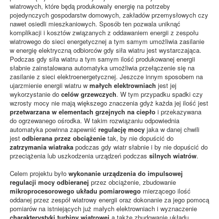
wiatrowych, które będą produkowały energię na potrzeby
pojedynczych gospodarstw domowych, zakładów przemysłowych czy
nawet osiedli mieszkaniowych. Sposób ten pozwala uniknąć
komplikacji i kosztów związanych z oddawaniem energii z zespołu
wiatrowego do sieci energetycznej a tym samym umożliwia zasilanie
w energię elektryczną odbiorców gdy siła wiatru jest wystarczająca.
Podczas gdy siła wiatru a tym samym ilość produkowanej energii
słabnie zainstalowana automatyka umożliwia przełączenie się na
zasilanie z sieci elektroenergetycznej. Jeszcze innym sposobem na
ujarzmienie energii wiatru w
małych elektrowniach
jest jej
wykorzystanie do
celów grzewczych
. W tym przypadku spadki czy
wzrosty mocy nie mają większego znaczenia gdyż każda jej ilość jest
przetwarzana w elementach grzejnych na ciepło
i przekazywana
do ogrzewanego ośrodka. W takim rozwiązaniu odpowiednia
automatyka powinna zapewnić
regulację mocy
jaka w danej chwili
jest
odbierana przez obciążenie
tak, by nie dopuścić do
zatrzymania wiatraka
podczas gdy wiatr słabnie i by nie dopuścić do
przeciążenia lub uszkodzenia urządzeń podczas
silnych wiatrów
.
Celem projektu było
wykonanie urządzenia do impulsowej
regulacji mocy odbieranej
przez obciążenie, zbudowanie
mikroprocesorowego układu pomiarowego
mierzącego ilość
oddanej przez zespół wiatrowy energii oraz dokonanie za jego pomocą
pomiarów na istniejących już małych elektrowniach i wyznaczenie
charakterystyki turbiny wiatrowej
a także zbudowanie układu