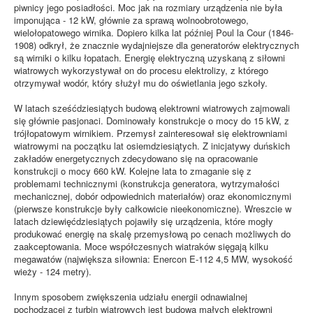
piwnicy jego posiadłości. Moc jak na rozmiary urządzenia nie była
imponująca - 12 kW, głównie za sprawą wolnoobrotowego,
wielołopatowego wirnika. Dopiero kilka lat później Poul la Cour (1846-
1908) odkrył, że znacznie wydajniejsze dla generatorów elektrycznych
są wirniki o kilku łopatach. Energię elektryczną uzyskaną z siłowni
wiatrowych wykorzystywał on do procesu elektrolizy, z którego
otrzymywał wodór, który służył mu do oświetlania jego szkoły.
W latach sześćdziesiątych budową elektrowni wiatrowych zajmowali
się głównie pasjonaci. Dominowały konstrukcje o mocy do 15 kW, z
trójłopatowym wirnikiem. Przemysł zainteresował się elektrowniami
wiatrowymi na początku lat osiemdziesiątych. Z inicjatywy duńskich
zakładów energetycznych zdecydowano się na opracowanie
konstrukcji o mocy 660 kW. Kolejne lata to zmaganie się z
problemami technicznymi (konstrukcja generatora, wytrzymałości
mechanicznej, dobór odpowiednich materiałów) oraz ekonomicznymi
(pierwsze konstrukcje były całkowicie nieekonomiczne). Wreszcie w
latach dziewięćdziesiątych pojawiły się urządzenia, które mogły
produkować energię na skalę przemysłową po cenach możliwych do
zaakceptowania. Moce współczesnych wiatraków sięgają kilku
megawatów (największa siłownia: Enercon E-112 4,5 MW, wysokość
wieży - 124 metry).
Innym sposobem zwiększenia udziału energii odnawialnej
pochodzącej z turbin wiatrowych jest budowa małych elektrowni