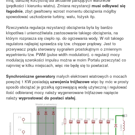
inną, bardziej korzystną dla aktualnie panujących warunków
(prędkości i kierunku wiatru). Zmiana rezystancji
musi odbywać się
łagodnie
, zbyt gwałtowny wzrost momentu obciążenia mógłby
spowodować uszkodzenie turbiny, wału, łożysk itp.
Rzeczywista regulacja rezystancji obciążenia była by bardzo
kłopotliwa i uniemożliwiała zastosowanie takiego obciążenia, na
którym rozprasza się ciepło np. do ogrzewania wody. W roli takiego
regulatora najlepiej sprawdza się tzw. chopper prądowy. Jest to
przerywacz prądu sterowany sygnałem prostokątnym o zmiennym
wypełnieniu tzw. PWM (pulse width modulation). o regulacji mocy
modulacją szerokości impulsu można w moim Portalu przeczytać co
najmniej w kilku miejscach, więc nie będę się to powtarzał.
Synchroniczne generatory
małych elektrowni wiatrowych o mocach
powyżej 1 KW posiadają
uzwojenia trójfazowe
więc by móc w prosty
sposób obciążać je grzałką ogrzewającą wodę użyteczną i regulować
ilość odbieranej mocy należy wygenerowane trójfazowe napięcie
należy
wyprostować do postaci stałej
.