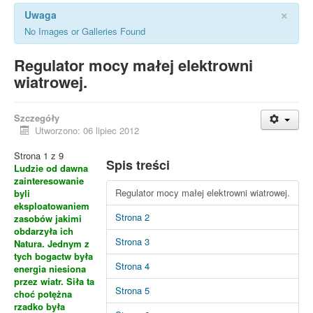
×
Uwaga
No Images or Galleries Found
Regulator mocy małej elektrowni
wiatrowej.
Szczegóły
Utworzono: 06 lipiec 2012
Strona 1 z 9
Spis treści
Ludzie od dawna
zainteresowanie
Regulator mocy małej elektrowni wiatrowej.
byli
eksploatowaniem
Strona 2
zasobów jakimi
obdarzyła ich
Strona 3
Natura. Jednym z
tych bogactw była
Strona 4
energia niesiona
przez wiatr. Siła ta
Strona 5
choć potężna
rzadko była