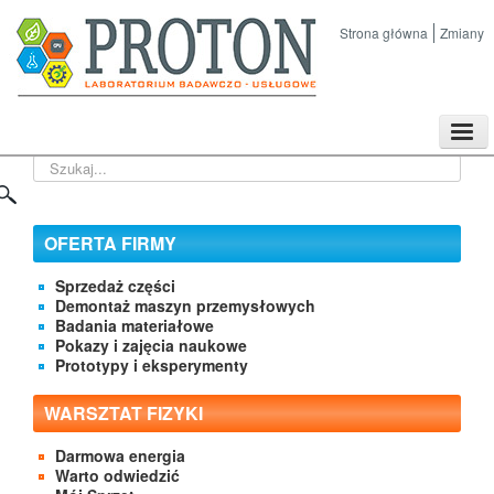
Strona główna
Zmiany
TPL
Szukaj...
Sklep
Nasze imprezy naukowe
Kontakt
OFERTA FIRMY
O Firmie
Sprzedaż części
Demontaż maszyn przemysłowych
Badania materiałowe
Pokazy i zajęcia naukowe
Prototypy i eksperymenty
WARSZTAT FIZYKI
Darmowa energia
Warto odwiedzić