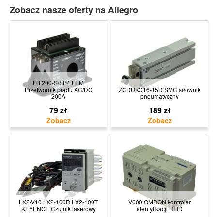
Zobacz nasze oferty na Allegro
LB 200-S/SP4 LEM
Przetwornik prądu AC/DC
ZCDUKC16-15D SMC siłownik
200A
pneumatyczny
79 zł
189 zł
LX2-V10 LX2-100R LX2-100T
V600 OMRON kontroler
KEYENCE Czujnik laserowy
identyfikacji RFID