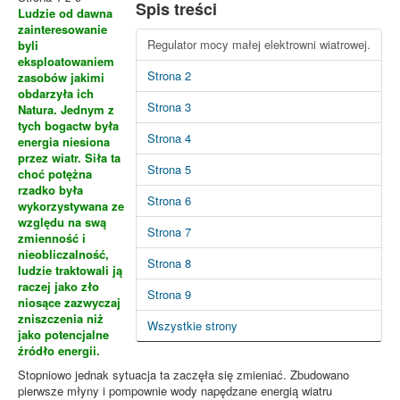
Spis treści
Ludzie od dawna
zainteresowanie
Regulator mocy małej elektrowni wiatrowej.
byli
eksploatowaniem
Strona 2
zasobów jakimi
obdarzyła ich
Strona 3
Natura. Jednym z
tych bogactw była
Strona 4
energia niesiona
przez wiatr. Siła ta
Strona 5
choć potężna
rzadko była
Strona 6
wykorzystywana ze
względu na swą
Strona 7
zmienność i
nieobliczalność,
Strona 8
ludzie traktowali ją
raczej jako zło
Strona 9
niosące zazwyczaj
zniszczenia niż
Wszystkie strony
jako potencjalne
źródło energii.
Stopniowo jednak sytuacja ta zaczęła się zmieniać. Zbudowano
pierwsze młyny i pompownie wody napędzane energią wiatru