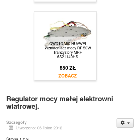
QWD1DA50 HUAWEI
Wzmacniacz mocy RF 50W
Tranzystory MRF
6S21140HS
850 ZŁ
Regulator mocy małej elektrowni
wiatrowej.
Szczegóły
Utworzono: 06 lipiec 2012
Strona 1 z 9