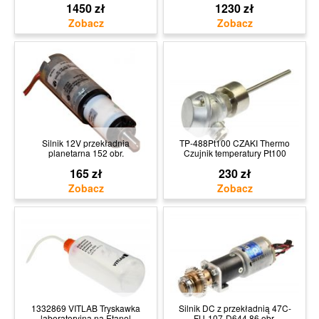
1450 zł
1230 zł
Silnik 12V przekładnia
TP-488Pt100 CZAKI Thermo
planetarna 152 obr.
Czujnik temperatury Pt100
165 zł
230 zł
1332869 VITLAB Tryskawka
Silnik DC z przekładnią 47C-
laboratoryjna na Etanol
FU-107-D644 86 obr.