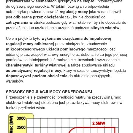
przetwarzana w elementach grzejnych na ciepło
i przekazywana
do ogrzewanego ośrodka. W takim rozwiązaniu odpowiednia
automatyka powinna zapewnić
regulację mocy
jaka w danej chwili
jest
odbierana przez obciążenie
tak, by nie dopuścić do
zatrzymania wiatraka
podczas gdy wiatr słabnie i by nie dopuścić do
przeciążenia lub uszkodzenia urządzeń podczas
silnych wiatrów
.
Celem projektu było
wykonanie urządzenia do impulsowej
regulacji mocy odbieranej
przez obciążenie, zbudowanie
mikroprocesorowego układu pomiarowego
mierzącego ilość
oddanej przez zespół wiatrowy energii oraz dokonanie za jego pomocą
pomiarów na istniejących już małych elektrowniach i wyznaczenie
charakterystyki turbiny wiatrowej
a także zbudowanie układu
automatycznej regulacji mocy
, który w czasie rzeczywistym będzie
dopasowywał poziom obciążenia
do aktualnie panujących
warunków.
SPOSOBY REGULACJI MOCY GENEROWANEJ
.
Przenoszenie się zmienności prędkości wiatru na rzeczywistą moc
elektrowni wiatrowej określone jest przez krzywą mocy elektrowni w
funkcji prędkości wiatru.