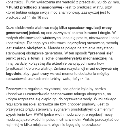
konstrukcji. Punkt wyłączenia ma wartość z przedziału 23 do 27 m/s,
¤
Punkt prędkości znamionowej
- jest to prędkość wiatru, przy
której turbina osiąga swoją moc znamionową. Zazwyczaj jest to
prędkość od 11 do 16 m/s.
Duże elektrownie wiatrowe mają kilka sposobów
regulacji mocy
generowanej
jednak są one zazwyczaj skomplikowane i drogie. W
małych elektrowniach wiatrowych liczą się proste, niezawodne i tanie
konstrukcje. Dla tego typu elektrowni najczęściej stosowaną metodą
jest
zmiana obciążenia
. Metoda ta polega na zmianie rezystancji
stanowiącej obciążenie generatora. W ten sposób
"przenosi się"
punkt pracy siłowni
z jednej
charakterystyki mechanicznej
na
inną, bardziej korzystną dla aktualnie panujących warunków
(prędkości i kierunku wiatru). Zmiana rezystancji
musi odbywać się
łagodnie
, zbyt gwałtowny wzrost momentu obciążenia mógłby
spowodować uszkodzenie turbiny, wału, łożysk itp.
Rzeczywista regulacja rezystancji obciążenia była by bardzo
kłopotliwa i uniemożliwiała zastosowanie takiego obciążenia, na
którym rozprasza się ciepło np. do ogrzewania wody. W roli takiego
regulatora najlepiej sprawdza się tzw. chopper prądowy. Jest to
przerywacz prądu sterowany sygnałem prostokątnym o zmiennym
wypełnieniu tzw. PWM (pulse width modulation). o regulacji mocy
modulacją szerokości impulsu można w moim Portalu przeczytać co
najmniej w kilku miejscach, więc nie będę się to powtarzał.