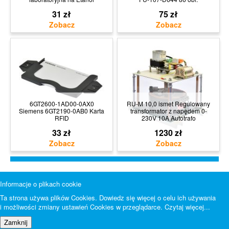
31 zł
75 zł
6GT2600-1AD00-0AX0
RU-M 10,0 ismet Regulowany
Siemens 6GT2190-0AB0 Karta
transformator z napędem 0-
RFID
230V 10A Autotrafo
33 zł
1230 zł
Informacje o plikach cookie
Ta strona używa plików Cookies. Dowiedz się więcej o celu ich używania
i możliwości zmiany ustawień Cookies w przeglądarce.
Czytaj więcej...