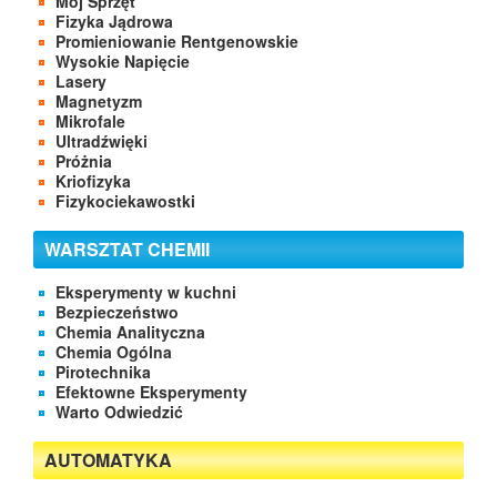
Mój Sprzęt
Fizyka Jądrowa
Promieniowanie Rentgenowskie
Wysokie Napięcie
Lasery
Magnetyzm
Mikrofale
Ultradźwięki
Próżnia
Kriofizyka
Fizykociekawostki
WARSZTAT CHEMII
Eksperymenty w kuchni
Bezpieczeństwo
Chemia Analityczna
Chemia Ogólna
Pirotechnika
Efektowne Eksperymenty
Warto Odwiedzić
AUTOMATYKA