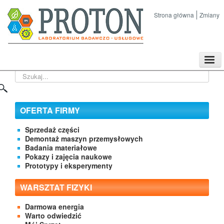
Strona główna
Zmiany
TPL
Szukaj...
Sklep
Nasze imprezy naukowe
Kontakt
OFERTA FIRMY
O Firmie
Sprzedaż części
Demontaż maszyn przemysłowych
Badania materiałowe
Pokazy i zajęcia naukowe
Prototypy i eksperymenty
WARSZTAT FIZYKI
Darmowa energia
Warto odwiedzić