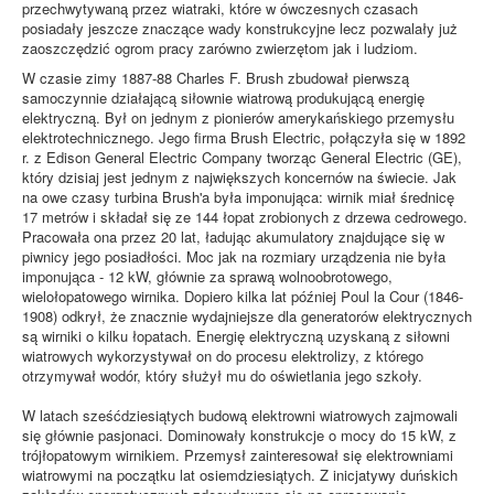
przechwytywaną przez wiatraki, które w ówczesnych czasach
posiadały jeszcze znaczące wady konstrukcyjne lecz pozwalały już
zaoszczędzić ogrom pracy zarówno zwierzętom jak i ludziom.
W czasie zimy 1887-88 Charles F. Brush zbudował pierwszą
samoczynnie działającą siłownie wiatrową produkującą energię
elektryczną. Był on jednym z pionierów amerykańskiego przemysłu
elektrotechnicznego. Jego firma Brush Electric, połączyła się w 1892
r. z Edison General Electric Company tworząc General Electric (GE),
który dzisiaj jest jednym z największych koncernów na świecie. Jak
na owe czasy turbina Brush'a była imponująca: wirnik miał średnicę
17 metrów i składał się ze 144 łopat zrobionych z drzewa cedrowego.
Pracowała ona przez 20 lat, ładując akumulatory znajdujące się w
piwnicy jego posiadłości. Moc jak na rozmiary urządzenia nie była
imponująca - 12 kW, głównie za sprawą wolnoobrotowego,
wielołopatowego wirnika. Dopiero kilka lat później Poul la Cour (1846-
1908) odkrył, że znacznie wydajniejsze dla generatorów elektrycznych
są wirniki o kilku łopatach. Energię elektryczną uzyskaną z siłowni
wiatrowych wykorzystywał on do procesu elektrolizy, z którego
otrzymywał wodór, który służył mu do oświetlania jego szkoły.
W latach sześćdziesiątych budową elektrowni wiatrowych zajmowali
się głównie pasjonaci. Dominowały konstrukcje o mocy do 15 kW, z
trójłopatowym wirnikiem. Przemysł zainteresował się elektrowniami
wiatrowymi na początku lat osiemdziesiątych. Z inicjatywy duńskich