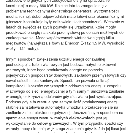
zakładów energetycznych zdecydowano się na opracowanie
konstrukcji o mocy 660 kW. Kolejne lata to zmaganie się z
problemami technicznymi (konstrukcja generatora, wytrzymałości
mechanicznej, dobór odpowiednich materiałów) oraz ekonomicznymi
(pierwsze konstrukcje były całkowicie nieekonomiczne). Wreszcie w
latach dziewięćdziesiątych pojawiły się urządzenia, które mogły
produkować energię na skalę przemysłową po cenach możliwych do
zaakceptowania. Moce współczesnych wiatraków sięgają kilku
megawatów (największa siłownia: Enercon E-112 4,5 MW, wysokość
wieży - 124 metry).
Innym sposobem zwiększenia udziału energii odnawialnej
pochodzącej z turbin wiatrowych jest budowa małych elektrowni
wiatrowych, które będą produkowały energię na potrzeby
pojedynczych gospodarstw domowych, zakładów przemysłowych czy
nawet osiedli mieszkaniowych. Sposób ten pozwala uniknąć
komplikacji i kosztów związanych z oddawaniem energii z zespołu
wiatrowego do sieci energetycznej a tym samym umożliwia zasilanie
w energię elektryczną odbiorców gdy siła wiatru jest wystarczająca.
Podczas gdy siła wiatru a tym samym ilość produkowanej energii
słabnie zainstalowana automatyka umożliwia przełączenie się na
zasilanie z sieci elektroenergetycznej. Jeszcze innym sposobem na
ujarzmienie energii wiatru w
małych elektrowniach
jest jej
wykorzystanie do
celów grzewczych
. W tym przypadku spadki czy
wzrosty mocy nie mają większego znaczenia gdyż każda jej ilość jest