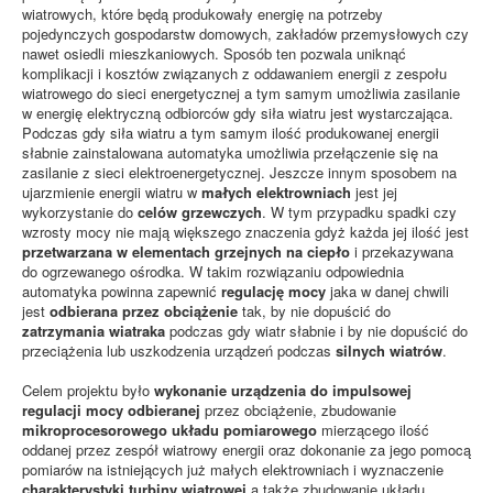
wiatrowych, które będą produkowały energię na potrzeby
pojedynczych gospodarstw domowych, zakładów przemysłowych czy
nawet osiedli mieszkaniowych. Sposób ten pozwala uniknąć
komplikacji i kosztów związanych z oddawaniem energii z zespołu
wiatrowego do sieci energetycznej a tym samym umożliwia zasilanie
w energię elektryczną odbiorców gdy siła wiatru jest wystarczająca.
Podczas gdy siła wiatru a tym samym ilość produkowanej energii
słabnie zainstalowana automatyka umożliwia przełączenie się na
zasilanie z sieci elektroenergetycznej. Jeszcze innym sposobem na
ujarzmienie energii wiatru w
małych elektrowniach
jest jej
wykorzystanie do
celów grzewczych
. W tym przypadku spadki czy
wzrosty mocy nie mają większego znaczenia gdyż każda jej ilość jest
przetwarzana w elementach grzejnych na ciepło
i przekazywana
do ogrzewanego ośrodka. W takim rozwiązaniu odpowiednia
automatyka powinna zapewnić
regulację mocy
jaka w danej chwili
jest
odbierana przez obciążenie
tak, by nie dopuścić do
zatrzymania wiatraka
podczas gdy wiatr słabnie i by nie dopuścić do
przeciążenia lub uszkodzenia urządzeń podczas
silnych wiatrów
.
Celem projektu było
wykonanie urządzenia do impulsowej
regulacji mocy odbieranej
przez obciążenie, zbudowanie
mikroprocesorowego układu pomiarowego
mierzącego ilość
oddanej przez zespół wiatrowy energii oraz dokonanie za jego pomocą
pomiarów na istniejących już małych elektrowniach i wyznaczenie
charakterystyki turbiny wiatrowej
a także zbudowanie układu