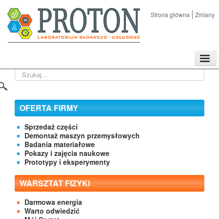
Strona główna
Zmiany
TPL
Szukaj...
Sklep
Nasze imprezy naukowe
Kontakt
OFERTA FIRMY
O Firmie
Sprzedaż części
Demontaż maszyn przemysłowych
Badania materiałowe
Pokazy i zajęcia naukowe
Prototypy i eksperymenty
WARSZTAT FIZYKI
Darmowa energia
Warto odwiedzić