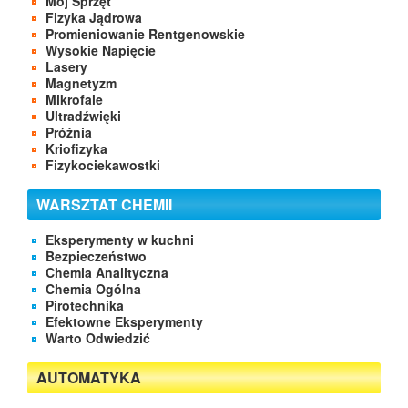
Mój Sprzęt
Fizyka Jądrowa
Promieniowanie Rentgenowskie
Wysokie Napięcie
Lasery
Magnetyzm
Mikrofale
Ultradźwięki
Próżnia
Kriofizyka
Fizykociekawostki
WARSZTAT CHEMII
Eksperymenty w kuchni
Bezpieczeństwo
Chemia Analityczna
Chemia Ogólna
Pirotechnika
Efektowne Eksperymenty
Warto Odwiedzić
AUTOMATYKA