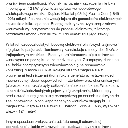
piwnicy jego posiadłości. Moc jak na rozmiary urządzenia nie była
imponująca - 12 kW, głównie za sprawą wolnoobrotowego,
wielołopatowego wirnika. Dopiero kilka lat później Poul la Cour (1846-
1908) odkrył, że znacznie wydajniejsze dla generatorów elektrycznych
są wirniki o kilku łopatach. Energię elektryczną uzyskaną z siłowni
wiatrowych wykorzystywał on do procesu elektrolizy, z którego
otrzymywał wodór, który służył mu do oświetlania jego szkoły.
W latach sześćdziesiątych budową elektrowni wiatrowych zajmowali
się głównie pasjonaci. Dominowały konstrukcje o mocy do 15 kW, z
trójłopatowym wirnikiem. Przemysł zainteresował się elektrowniami
wiatrowymi na początku lat osiemdziesiątych. Z inicjatywy duńskich
zakładów energetycznych zdecydowano się na opracowanie
konstrukcji o mocy 660 kW. Kolejne lata to zmaganie się z
problemami technicznymi (konstrukcja generatora, wytrzymałości
mechanicznej, dobór odpowiednich materiałów) oraz ekonomicznymi
(pierwsze konstrukcje były całkowicie nieekonomiczne). Wreszcie w
latach dziewięćdziesiątych pojawiły się urządzenia, które mogły
produkować energię na skalę przemysłową po cenach możliwych do
zaakceptowania. Moce współczesnych wiatraków sięgają kilku
megawatów (największa siłownia: Enercon E-112 4,5 MW, wysokość
wieży - 124 metry).
Innym sposobem zwiększenia udziału energii odnawialnej
pochodzącej z turbin wiatrowych jest budowa małych elektrowni