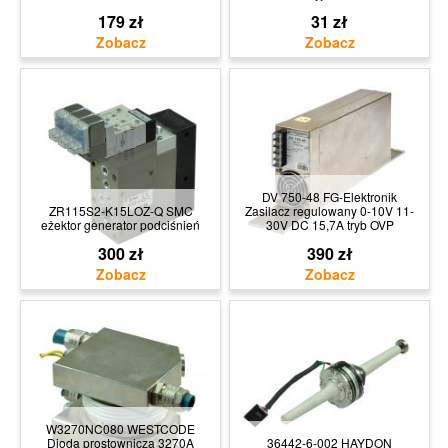
179 zł
31 zł
DV 750-48 FG-Elektronik
ZR115S2-K15LOZ-Q SMC
Zasilacz regulowany 0-10V 11-
eżektor generator podciśnień
30V DC 15,7A tryb OVP
300 zł
390 zł
W3270NC080 WESTCODE
Dioda prostownicza 3270A
36442-6-002 HAYDON