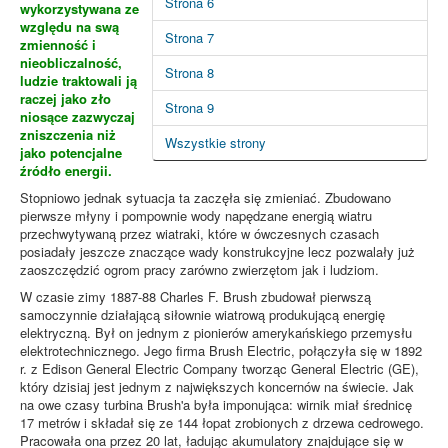
Strona 6
wykorzystywana ze
względu na swą
Strona 7
zmienność i
nieobliczalność,
Strona 8
ludzie traktowali ją
raczej jako zło
Strona 9
niosące zazwyczaj
zniszczenia niż
Wszystkie strony
jako potencjalne
źródło energii.
Stopniowo jednak sytuacja ta zaczęła się zmieniać. Zbudowano
pierwsze młyny i pompownie wody napędzane energią wiatru
przechwytywaną przez wiatraki, które w ówczesnych czasach
posiadały jeszcze znaczące wady konstrukcyjne lecz pozwalały już
zaoszczędzić ogrom pracy zarówno zwierzętom jak i ludziom.
W czasie zimy 1887-88 Charles F. Brush zbudował pierwszą
samoczynnie działającą siłownie wiatrową produkującą energię
elektryczną. Był on jednym z pionierów amerykańskiego przemysłu
elektrotechnicznego. Jego firma Brush Electric, połączyła się w 1892
r. z Edison General Electric Company tworząc General Electric (GE),
który dzisiaj jest jednym z największych koncernów na świecie. Jak
na owe czasy turbina Brush'a była imponująca: wirnik miał średnicę
17 metrów i składał się ze 144 łopat zrobionych z drzewa cedrowego.
Pracowała ona przez 20 lat, ładując akumulatory znajdujące się w