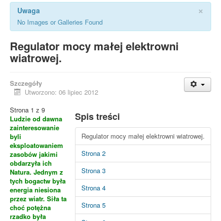
×
Uwaga
No Images or Galleries Found
Regulator mocy małej elektrowni
wiatrowej.
Szczegóły
Utworzono: 06 lipiec 2012
Strona 1 z 9
Spis treści
Ludzie od dawna
zainteresowanie
Regulator mocy małej elektrowni wiatrowej.
byli
eksploatowaniem
Strona 2
zasobów jakimi
obdarzyła ich
Strona 3
Natura. Jednym z
tych bogactw była
Strona 4
energia niesiona
przez wiatr. Siła ta
Strona 5
choć potężna
rzadko była