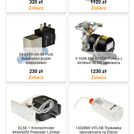
320 zł
1120 zł
09-211H-04-45 Fluid
Automation szybki
Y-1638-MM SPECK Pompa z
elektrozawór
silnikiem BLDC sterowana
230 zł
1230 zł
DL5E-1 Kromschroder
1332869 VITLAB Tryskawka
84444250 Presostat 1,2mbar
laboratoryjna na Etanol