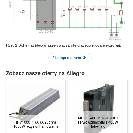
Rys. 2
Schemat ideowy przerywacza sterującego mocą elektrowni.
Następna strona
Zobacz nasze oferty na Allegro
MR-J3-40B MITSUBISHI
IRV1000P RARA 20ohm
serwowzmacniacz 400W
1000W rezystor hamowania
falownik