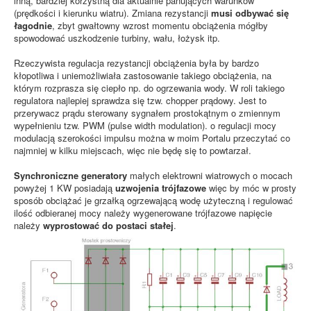
inną, bardziej korzystną dla aktualnie panujących warunków
(prędkości i kierunku wiatru). Zmiana rezystancji
musi odbywać się
łagodnie
, zbyt gwałtowny wzrost momentu obciążenia mógłby
spowodować uszkodzenie turbiny, wału, łożysk itp.
Rzeczywista regulacja rezystancji obciążenia była by bardzo
kłopotliwa i uniemożliwiała zastosowanie takiego obciążenia, na
którym rozprasza się ciepło np. do ogrzewania wody. W roli takiego
regulatora najlepiej sprawdza się tzw. chopper prądowy. Jest to
przerywacz prądu sterowany sygnałem prostokątnym o zmiennym
wypełnieniu tzw. PWM (pulse width modulation). o regulacji mocy
modulacją szerokości impulsu można w moim Portalu przeczytać co
najmniej w kilku miejscach, więc nie będę się to powtarzał.
Synchroniczne generatory
małych elektrowni wiatrowych o mocach
powyżej 1 KW posiadają
uzwojenia trójfazowe
więc by móc w prosty
sposób obciążać je grzałką ogrzewającą wodę użyteczną i regulować
ilość odbieranej mocy należy wygenerowane trójfazowe napięcie
należy
wyprostować do postaci stałej
.