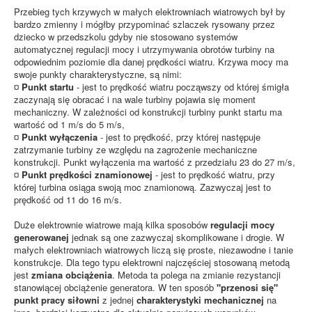
Przebieg tych krzywych w małych elektrowniach wiatrowych był by
bardzo zmienny i mógłby przypominać szlaczek rysowany przez
dziecko w przedszkolu gdyby nie stosowano systemów
automatycznej regulacji mocy i utrzymywania obrotów turbiny na
odpowiednim poziomie dla danej prędkości wiatru. Krzywa mocy ma
swoje punkty charakterystyczne, są nimi:
¤
Punkt startu
- jest to prędkość wiatru począwszy od której śmigła
zaczynają się obracać i na wale turbiny pojawia się moment
mechaniczny. W zależności od konstrukcji turbiny punkt startu ma
wartość od 1 m/s do 5 m/s,
¤
Punkt wyłączenia
- jest to prędkość, przy której następuje
zatrzymanie turbiny ze względu na zagrożenie mechaniczne
konstrukcji. Punkt wyłączenia ma wartość z przedziału 23 do 27 m/s,
¤
Punkt prędkości znamionowej
- jest to prędkość wiatru, przy
której turbina osiąga swoją moc znamionową. Zazwyczaj jest to
prędkość od 11 do 16 m/s.
Duże elektrownie wiatrowe mają kilka sposobów
regulacji mocy
generowanej
jednak są one zazwyczaj skomplikowane i drogie. W
małych elektrowniach wiatrowych liczą się proste, niezawodne i tanie
konstrukcje. Dla tego typu elektrowni najczęściej stosowaną metodą
jest
zmiana obciążenia
. Metoda ta polega na zmianie rezystancji
stanowiącej obciążenie generatora. W ten sposób
"przenosi się"
punkt pracy siłowni
z jednej
charakterystyki mechanicznej
na